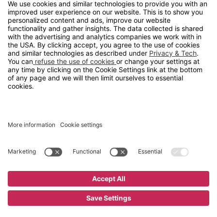
info@gerdmans.no
67 80 56 20
Åpningstid
Hverdager 08:00-16:00
Copyright © 2026 Gerdmans Innredninger AS. Alle priser er
eksklusive mva.
En bedrift i TAKKT-gruppen
Cookie innstillinger
;