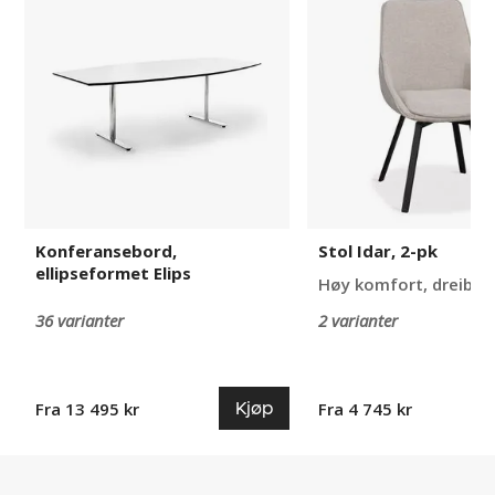
ellipseformet
Idar,
Elips
2-
pk
Konferansebord,
Stol Idar, 2-pk
ellipseformet Elips
Høy komfort, dreibar
36 varianter
2 varianter
Kjøp
Fra 13 495 kr
Fra 4 745 kr