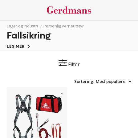
Lager og industri
/
Personlig verneutstyr
Fallsikring
LES MER
Filter
Sortering:
Mest populære
Fallsikringspakke
Cresto
Roofer