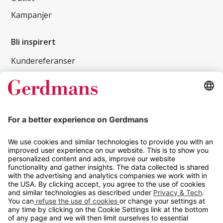
Kampanjer
Bli inspirert
Kundereferanser
Magasin
Tips og guider
Kontakt
info@gerdmans.no
67 80 56 20
Åpningstid
Hverdager 08:00-16:00