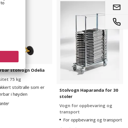
bar
Stolvogn
gn
Haparanda
for
30
stoler
rbar stolvogn Odelia
itet 75 kg
akkert stoltralle som er
Stolvogn Haparanda for 30
erbar i høyden
stoler
anter
Vogn for oppbevaring og
transport
For oppbevaring og transport