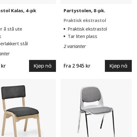
stol Kalas, 4-pk
Partystolen, 8-pk.
Praktisk ekstrastol
r å stå ute
Praktisk ekstrastol
k
Tar liten plass
erlakkert stål
2 varianter
anter
 kr
Fra
2 945 kr
Kjøp nå
Kjøp nå
l
Stablestol
ny,
Ingvar,
bar,
4-
pk