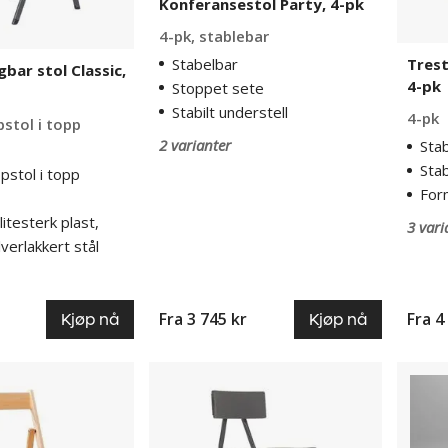
Konferansestol Party, 4-pk
4-pk, stablebar
Stabelbar
Trest
ar stol Classic,
4-pk
Stoppet sete
Stabilt understell
4-pk
pstol i topp
2 varianter
Sta
Stab
ppstol i topp
For
itesterk plast,
3 vari
verlakkert stål
Fra
3 745 kr
Fra
4
Kjøp nå
Kjøp nå
Sammenleggbar
Stoltr
barkrakk
Hapar
Classic,
2-