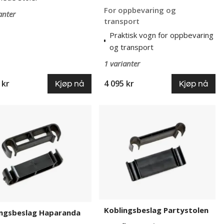
For oppbevaring og
anter
transport
Praktisk vogn for oppbevaring
og transport
1 varianter
 kr
4 095 kr
Kjøp nå
Kjøp nå
gsbeslag
Koblingsbeslag
anda
Partystolen
Koblingsbeslag Partystolen
ingsbeslag Haparanda