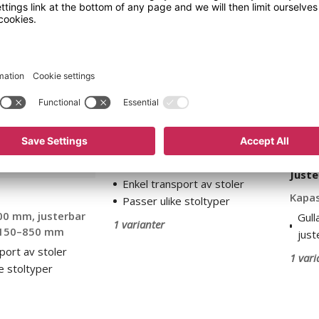
Stoltralle
Juster
Mac
stolvo
Chair
Odelia
Stoltralle Mac Chair
Hxlxb 1160x360x660 mm,
maks. belastning 75 kg
Juste
Enkel transport av stoler
Kapas
Passer ulike stoltyper
0 mm, justerbar
Gull
1 varianter
 150–850 mm
just
port av stoler
1 vari
e stoltyper