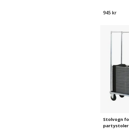
945 kr
Stolvogn
for
50
stk.
partystoler
Stolvogn fo
partystoler