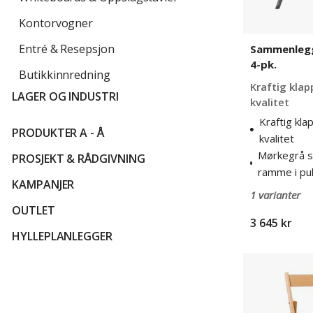
Kontorvogner
Entré & Resepsjon
Sammenleggb
4-pk.
Butikkinnredning
Kraftig klap
LAGER OG INDUSTRI
kvalitet
Kraftig kla
PRODUKTER A - Å
kvalitet
Mørkegrå sl
PROSJEKT & RÅDGIVNING
ramme i pul
KAMPANJER
1 varianter
OUTLET
3 645 kr
HYLLEPLANLEGGER
Klappstol,
av
massiv
bøk