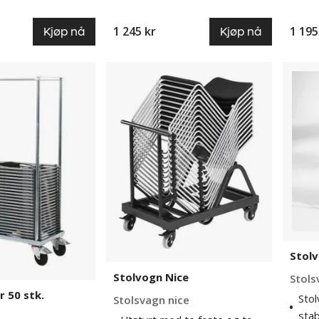
1 245 kr
1 195
Kjøp nå
Kjøp nå
Stolvogn
Stolvo
Nice
Romel
Stol
Stolvogn Nice
Stols
r 50 stk.
Stol
Stolsvagn nice
stab