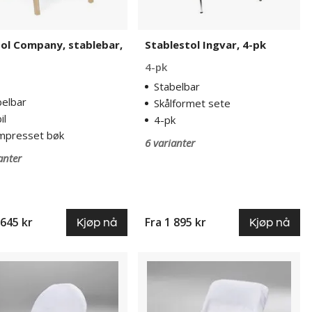
ol Company, stablebar,
Stablestol Ingvar, 4-pk
4-pk
Stabelbar
belbar
Skålformet sete
il
4-pk
mpresset bøk
6 varianter
anter
 645 kr
Fra
1 895 kr
Kjøp nå
Kjøp nå
ekk
Stoltrekk
anda
Partystolen