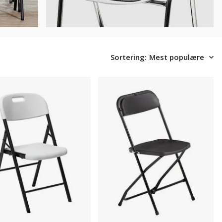
Sortering:
Mest populære
tol
Partystolen,
8-
pk.