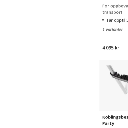
For oppbeva
transport
Tar opptil 
1 varianter
4 095 kr
Koblingsbesl
til
stablestol
Party
Koblingsbesl
Party