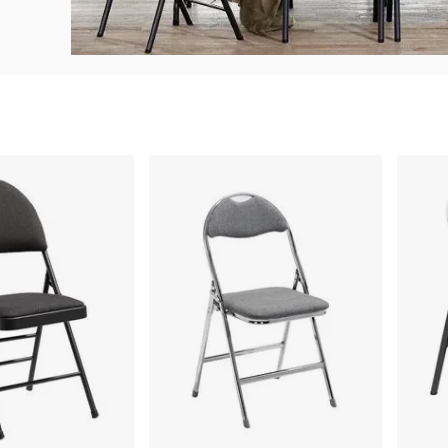
Klappstol
Klapps
Haparanda,
Kalas,
4-
4-
pk.
pk