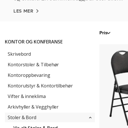
stablebar stol er enkel å oppbevare, er
LES MER
tilgjengelig i flere forskjellige modeller og
fungerer utmerket som en ekstra stol til
Pris
KONTOR OG KONFERANSE
Klappstol
Falkenberg,
Skrivebord
4-
Kontorstoler & Tilbehør
pk.
Kontoroppbevaring
Kontorutstyr & Kontortilbehør
Vifter & inneklima
Arkivhyller & Vegghyller
Stoler & Bord