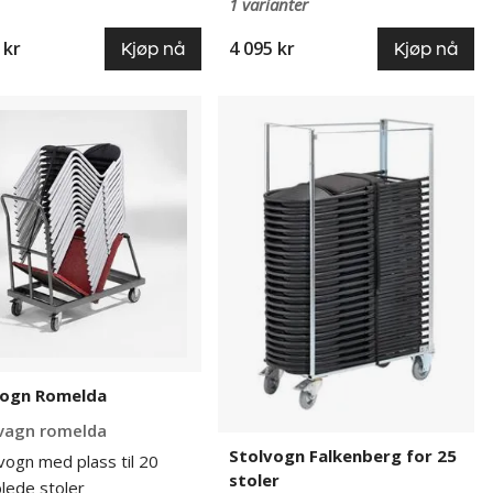
1 varianter
 kr
4 095 kr
Kjøp nå
Kjøp nå
gn
Stolvogn
da
Falkenberg
for
25
stoler
vogn Romelda
vagn romelda
Stolvogn Falkenberg for 25
vogn med plass til 20
stoler
lede stoler