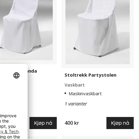
trekk Haparanda
Stoltrekk Partystolen
art
Vaskbart
kinvaskbart
Maskinvaskbart
anter
1 varianter
r
400 kr
Kjøp nå
Kjøp nå