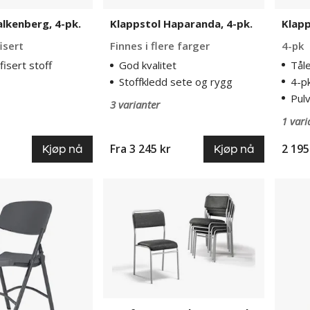
Klapp
alkenberg, 4-pk.
Klappstol Haparanda, 4-pk.
4-pk
isert
Finnes i flere farger
Tåle
fisert stoff
God kvalitet
4-p
Stoffkledd sete og rygg
Pulv
3 varianter
1 vari
Fra
3 245 kr
2 195
Kjøp nå
Kjøp nå
bar
Konferansestol
Tresto
Party,
Compa
4-
stable
pk
4-
pk