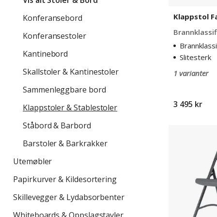
Vis alt Stoler & Bord
Klappstol F
Konferansebord
Brannklassif
Konferansestoler
Brannklassi
Kantinebord
Slitesterk
Skallstoler & Kantinestoler
1 varianter
Sammenleggbare bord
3 495 kr
Klappstoler & Stablestoler
Ståbord & Barbord
Sammenlegg
stol
Barstoler & Barkrakker
Classic,
Utemøbler
4-
pk.
Papirkurver & Kildesortering
Skillevegger & Lydabsorbenter
Whiteboards & Oppslagstavler