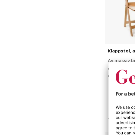
Klappstol, 
Av massiv b
Massivt tr
Lett å kla
1 varianter
1 145 kr