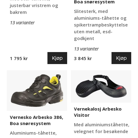
Boa snøresystem
justerbar vristrem og
Slitesterk, med
bakrem
aluminiums-tåhette og
13 varianter
spikertrampbeskyttelse
uten metall, esd-
godkjent
13 varianter
Kjøp
Kjøp
1 795 kr
3 845 kr
Vernesko
Vernekalosj
Arbesko
Arbesko
386,
Visitor
Boa
snøresystem
Vernekalosj Arbesko
Visitor
Vernesko Arbesko 386,
Boa snøresystem
Med aluminiumståhette,
velegnet for besøkende
Aluminiums-tåhette,