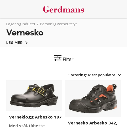
Lager og industri
/
Personlig verneutstyr
Vernesko
LES MER
Filter
Sortering:
Mest populære
Verneklogg
Vernesko
Arbesko
Arbesko
187
342,
Boa
snøresystem
Verneklogg Arbesko 187
Vernesko Arbesko 342,
Med stål-tåhette,