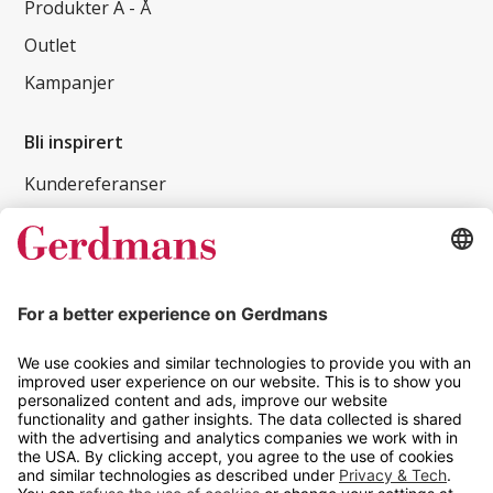
Produkter A - Å
Outlet
Kampanjer
Bli inspirert
Kundereferanser
Magasin
Tips og guider
Kontakt
info@gerdmans.no
67 80 56 20
Åpningstid