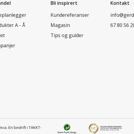
andel
Bli inspirert
Kontakt
leplanlegger
Kundereferanser
info@ger
ukter A - Å
Magasin
67 80 56 2
let
Tips og guider
panjer
 mva.
En bedrift i TAKKT-