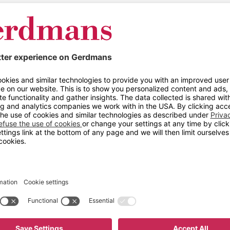
om du jobber på et lager, i industrien eller går på skole, s
friskt og innbydende!
plasser: Guide til rett batterisk
n batterier brukes i stadig flere maskiner og verktøy. Samti
t, innebærer det også store sikkerhetsutfordringer på arbei
v batteriene.
pnår CDP Climate Change Ratin
 fremover for bærekraft og tryg
olte av at hele TAKKT-konsernet, som Gerdmans er en del a
 i den siste vurderingen. Dette er en betydelig forbedring
årt sterke engasjement for å redusere karbonutslippene gjen