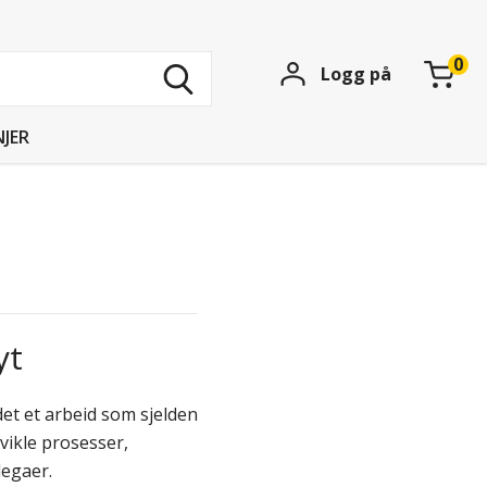
Søk
Logg på
blant
15739
produkter
JER
yt
det et arbeid som sjelden
vikle prosesser,
legaer.