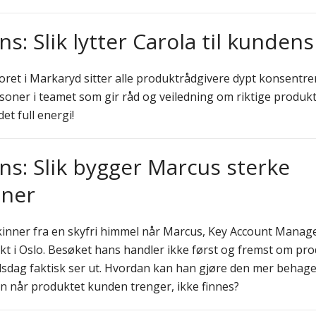
: Slik lytter Carola til kunden
ret i Markaryd sitter alle produktrådgivere dypt konsentrer
rsoner i teamet som gir råd og veiledning om riktige produk
et full energi!
s: Slik bygger Marcus sterke
oner
inner fra en skyfri himmel når Marcus, Key Account Manager
t i Oslo. Besøket hans handler ikke først og fremst om pro
dag faktisk ser ut. Hvordan kan han gjøre den mer behage
an når produktet kunden trenger, ikke finnes?