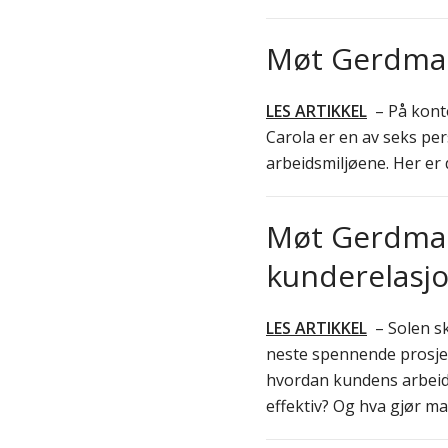
Møt Gerdmans
LES ARTIKKEL
– På konto
Carola er en av seks pe
arbeidsmiljøene. Her er d
Møt Gerdman
kunderelasj
LES ARTIKKEL
– Solen sk
neste spennende prosjek
hvordan kundens arbeids
effektiv? Og hva gjør m