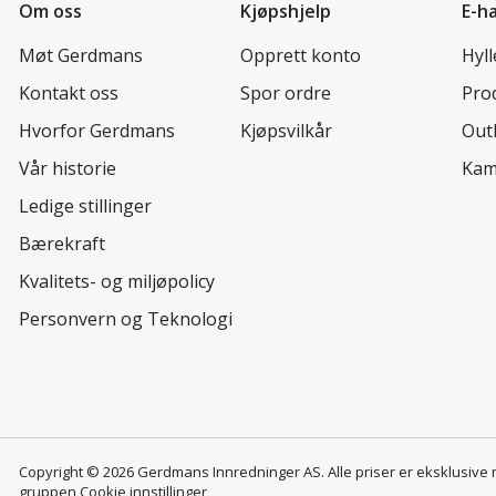
Om oss
Kjøpshjelp
E-h
Møt Gerdmans
Opprett konto
Hyl
Kontakt oss
Spor ordre
Prod
Hvorfor Gerdmans
Kjøpsvilkår
Out
Vår historie
Kam
Ledige stillinger
Bærekraft
Kvalitets- og miljøpolicy
Personvern og Teknologi
Copyright © 2026 Gerdmans Innredninger AS. Alle priser er eksklusive
gruppen
Cookie innstillinger