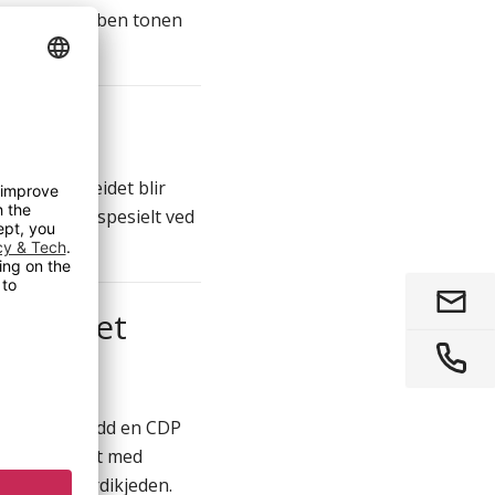
etter garderoben tonen
ap
dig som arbeidet blir
dsplassen – spesielt ved
g B – et
ghet
v, har oppnådd en CDP
 sammenlignet med
nom hele verdikjeden.