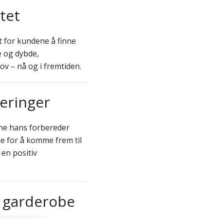
tet
t for kundene å finne
e og dybde,
v – nå og i fremtiden.
veringer
ene hans forbereder
je for å komme frem til
 en positiv
e garderobe