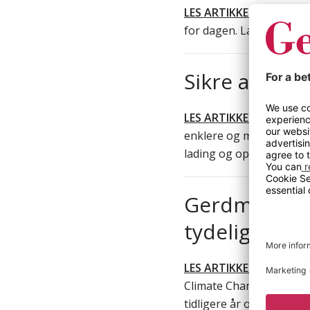
LES ARTIKKEL
– Uansett 
for dagen. La det føles 
Sikre arbeids
LES ARTIKKEL
– Litiumio
enklere og mer effektiv
lading og oppbevaring a
Gerdmans op
tydelig steg
LES ARTIKKEL
– Vi er st
Climate Change B-rating
tidligere år og viser v