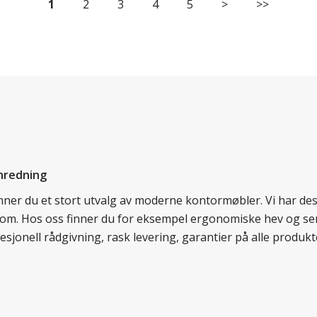
1
2
3
4
5
>
>>
nredning
finner du et stort utvalg av moderne kontormøbler. Vi har d
llom. Hos oss finner du for eksempel ergonomiske hev og sen
esjonell rådgivning, rask levering, garantier på alle prod