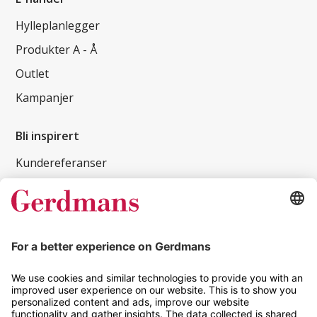
Hylleplanlegger
Produkter A - Å
Outlet
Kampanjer
Bli inspirert
Kundereferanser
Magasin
Tips og guider
Kontakt
info@gerdmans.no
67 80 56 20