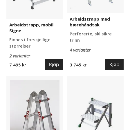
Arbeidstrapp med
bærehåndtak
Arbeidstrapp, mobil
Signe
Perforerte, sklisikre
Finnes i forskjellige
trinn
størrelser
4 varianter
2 varianter
Kjøp
Kjøp
7 495 kr
3 745 kr
Teleskopstiger,
Trappestige
sammenleggbare
i
Tintin
lettmetall,
sammenleggbar
Patrik