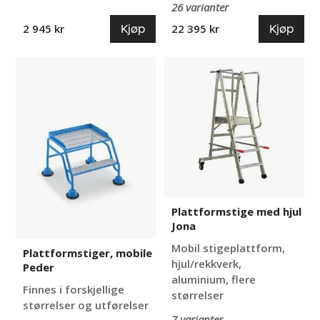
26 varianter
Kjøp
Kjøp
2 945 kr
22 395 kr
Plattformstiger,
Plattformstige
mobile
med
Peder
hjul
Jona
Plattformstige med hjul
Jona
Mobil stigeplattform,
Plattformstiger, mobile
hjul/rekkverk,
Peder
aluminium, flere
Finnes i forskjellige
størrelser
størrelser og utførelser
7 varianter