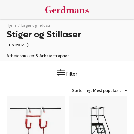
Hjem
/
Lager og industri
Stiger og Stillaser
LES MER
Arbeidsbukker & Arbeidstrapper
Filter
Sortering:
Mest populære
Taustige,
Plattformstige
brannsikker
Proffs