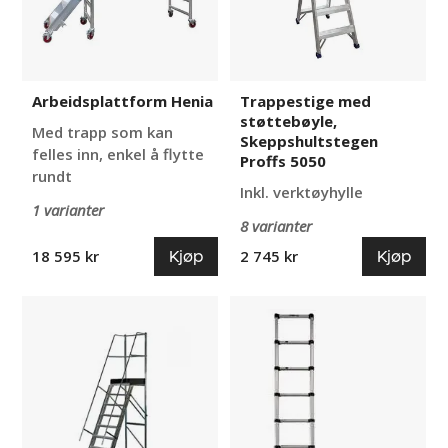
5050
Arbeidsplattform Henia
Trappestige med
støttebøyle,
Med trapp som kan
Skeppshultstegen
felles inn, enkel å flytte
Proffs 5050
rundt
Inkl. verktøyhylle
1 varianter
8 varianter
Kjøp
Kjøp
18 595 kr
2 745 kr
Plattformstige
Teleskopstige
med
Nara
rekkverk