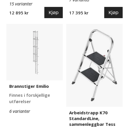
15 varianter
Kjøp
Kjøp
12 895 kr
17 395 kr
Brannstiger
Arbeidstrapp
Emilio
K70
StandardLine,
sammenleggbar
Tess
Brannstiger Emilio
Finnes i forskjellige
utførelser
6 varianter
Arbeidstrapp K70
StandardLine,
sammenleggbar Tess