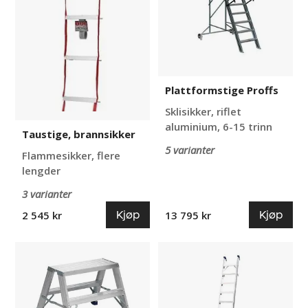
Plattformstige Proffs
Sklisikker, riflet
aluminium, 6-15 trinn
Taustige, brannsikker
5 varianter
Flammesikker, flere
lengder
3 varianter
Kjøp
Kjøp
2 545 kr
13 795 kr
Arbeidsbukk
Lagerstige
Skeppshultstegen,
med
krok