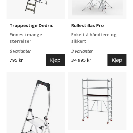
Trappestige Dedric
Rullestillas Pro
Finnes i mange
Enkelt å håndtere og
størrelser
sikkert
6 varianter
3 varianter
Kjøp
Kjøp
795 kr
34 995 kr
Arbeidstrapper,
Rullestillas
design
for
K100
håndverkere
Topline,
sammenleggbare
Tilda