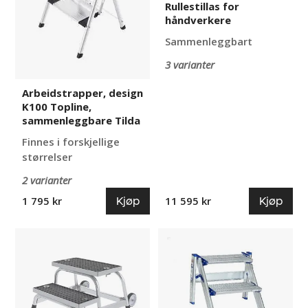
Rullestillas for
håndverkere
Sammenleggbart
3 varianter
Arbeidstrapper, design
K100 Topline,
sammenleggbare Tilda
Finnes i forskjellige
størrelser
2 varianter
Kjøp
Kjøp
1 795 kr
11 595 kr
Arbeidstrapp,
Arbeidstrapp
mobil
med
Signe
bærehåndtak