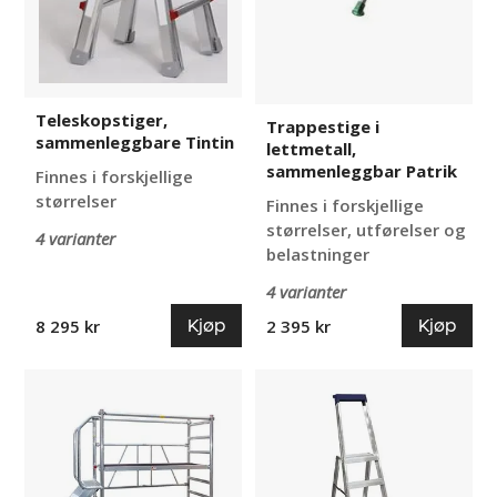
Teleskopstiger,
Trappestige i
sammenleggbare Tintin
lettmetall,
sammenleggbar Patrik
Finnes i forskjellige
størrelser
Finnes i forskjellige
størrelser, utførelser og
4 varianter
belastninger
4 varianter
Kjøp
Kjøp
8 295 kr
2 395 kr
Arbeidsplattform
Trappestige
Henia
med
støttebøyle,
Skeppshultstegen
Proffs