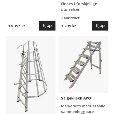
Finnes i forskjellige
størrelser
2 varianter
Kjøp
Kjøp
14 395 kr
1 295 kr
Veggstiger
Stigekrakk
Fanny
APO
Stigekrakk APO
Markedets mest stabile
sammenleggbare