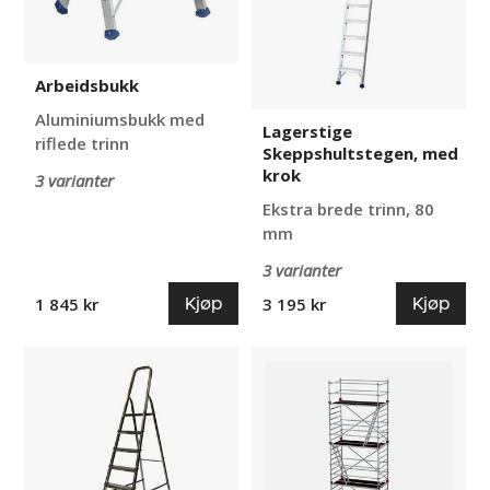
Arbeidsbukk
Aluminiumsbukk med
Lagerstige
riflede trinn
Skeppshultstegen, med
krok
3 varianter
Ekstra brede trinn, 80
mm
3 varianter
Kjøp
Kjøp
1 845 kr
3 195 kr
Trappestige
Rullestillas
Dedric
Pro