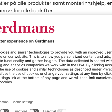
antier på alle produkter samt monteringshjelp, 
dør for alle bedrifter.
nredninger AS
Åpningstider
8.00-16.00
Besøksadresse
Rudssletta 97
1351 Rud
Kart
IBAN