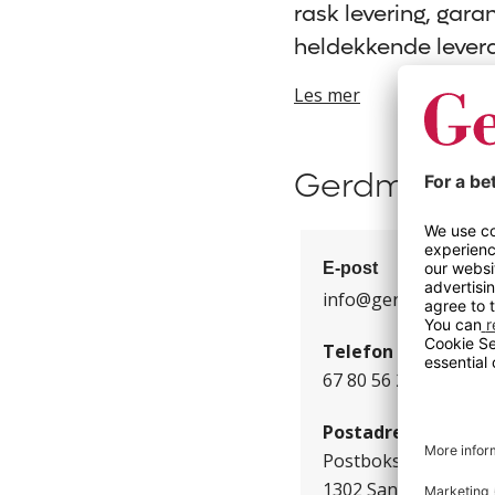
rask levering, gar
heldekkende leveran
Les mer
Gerdmans in
E-post
info@gerdmans.no
Telefon
67 80 56 20
Postadresse
Postboks 488
1302 Sandvika