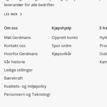
leverandør for alle bedrifter.
LES MER
Om oss
Kjøpshjelp
E-h
Møt Gerdmans
Opprett konto
Hyl
Kontakt oss
Spor ordre
Prod
Hvorfor Gerdmans
Kjøpsvilkår
Out
Vår historie
Kam
Ledige stillinger
Bærekraft
Kvalitets- og miljøpolicy
Personvern og Teknologi