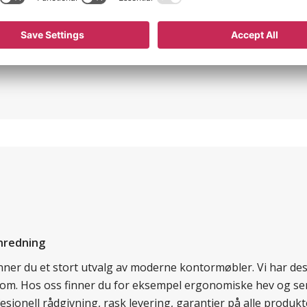
6997500640824
nredning
finner du et stort utvalg av moderne kontormøbler. Vi har d
llom. Hos oss finner du for eksempel ergonomiske hev og sen
esjonell rådgivning, rask levering, garantier på alle prod