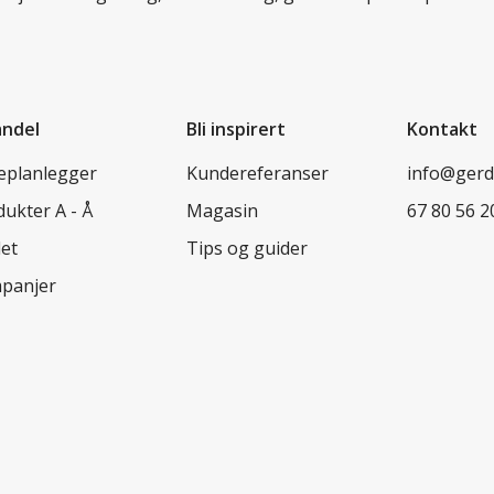
andel
Bli inspirert
Kontakt
leplanlegger
Kundereferanser
info@ger
ukter A - Å
Magasin
67 80 56 2
let
Tips og guider
panjer