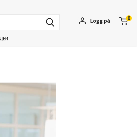
Søk
Logg på
blant
15739
produkter
JER