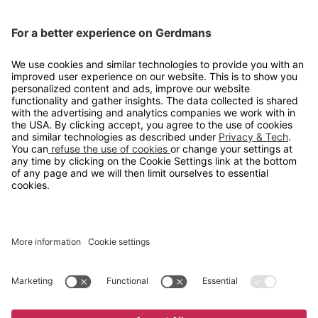
Kontakt
info@gerdmans.no
67 80 56 20
Åpningstid
Hverdager 08:00-16:00
Copyright © 2026 Gerdmans Innredninger AS. Alle priser er
eksklusive mva.
En bedrift i TAKKT-gruppen
Cookie innstillinger