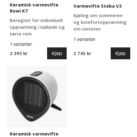
Keramisk varmevifte
Varmevifte Steba V3
Rowi K7
Kjøling om sommeren
Beregnet for individuell
og komfortoppvarming
oppvarming i lukkede og
om vinteren
tørre rom
1 varianter
1 varianter
Kjøp
Kjøp
2 395 kr
2 745 kr
Keramisk
varmevifte
Rowi
K6
Keramisk varmevifte