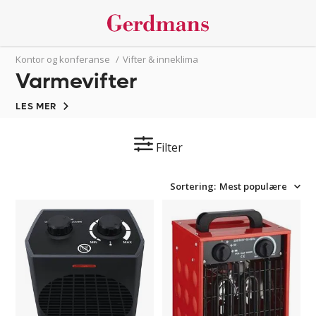
Kontor og konferanse
/
Vifter & inneklima
Varmevifter
LES MER
Filter
Sortering:
Mest populære
Varmevifte
Varmevifte
Steba
230V
V2