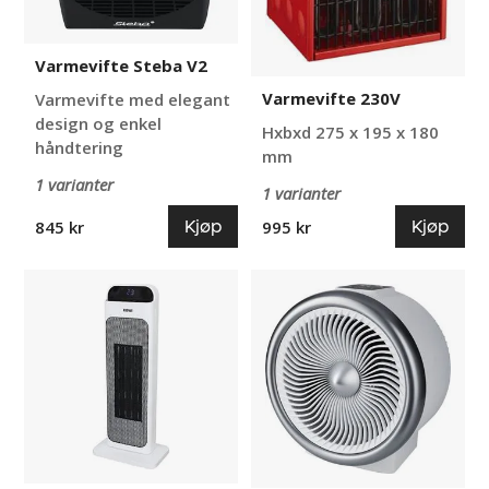
Varmevifte Steba V2
Varmevifte 230V
Varmevifte med elegant
design og enkel
Hxbxd 275 x 195 x 180
håndtering
mm
1 varianter
1 varianter
Kjøp
Kjøp
845 kr
995 kr
Keramisk
Varmevifte
varmevifte
Steba
Rowi
V3
K7