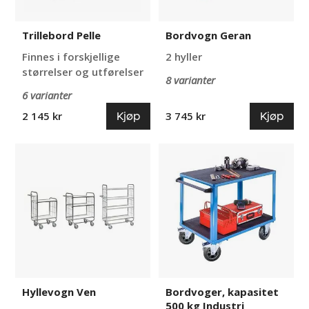
Trillebord Pelle
Bordvogn Geran
Finnes i forskjellige
2 hyller
størrelser og utførelser
8 varianter
6 varianter
Kjøp
Kjøp
2 145 kr
3 745 kr
Hyllevogn
Bordvoger,
Ven
kapasitet
500
kg
Industri
Hyllevogn Ven
Bordvoger, kapasitet
500 kg Industri