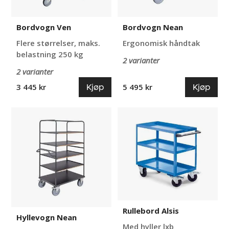
Bordvogn Ven
Bordvogn Nean
Flere størrelser, maks.
Ergonomisk håndtak
belastning 250 kg
2 varianter
2 varianter
Kjøp
Kjøp
3 445 kr
5 495 kr
Hyllevogn
Rullebord
Nean
Alsis
Rullebord Alsis
Hyllevogn Nean
Med hyller lxb