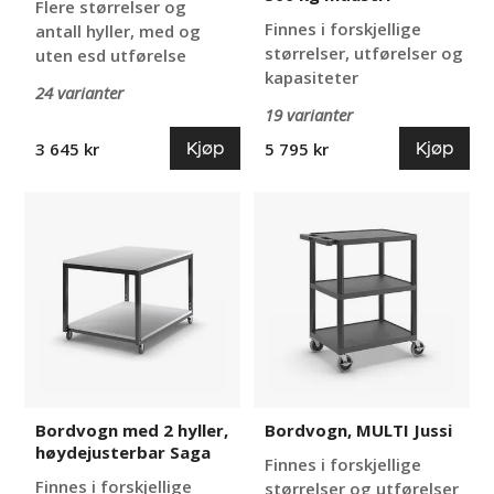
Flere størrelser og
Finnes i forskjellige
antall hyller, med og
størrelser, utførelser og
uten esd utførelse
kapasiteter
24 varianter
19 varianter
Kjøp
Kjøp
3 645 kr
5 795 kr
Bordvogn
Bordvogn,
med
MULTI
2
Jussi
hyller,
høydejusterbar
Saga
Bordvogn med 2 hyller,
Bordvogn, MULTI Jussi
høydejusterbar Saga
Finnes i forskjellige
Finnes i forskjellige
størrelser og utførelser