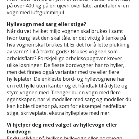
på over 400 kg på en ujevn overflate, anbefaler vi en
vogn med luftgummihjul.
Hyllevogn med sarg eller stige?
Når du vet hvilket miljø vognen skal brukes i samt
hvor tung last den skal tåle, er det viktig å tenke på
hva vognen skal brukes til. Er det for å lette plukking
av varer? Til å frakte gods? Brukes vognen som
arbeidsflate? Forskjellige arbeidsoppgaver krever
ulike løsninger. De fleste bordvogner har to hyller,
men det finnes også varianter med tre eller flere
hylleplater. De enkleste bord- og hyllevognene har
en rett hylle uten kanter og et håndtak til å dytte og
styre vognen med. Trenger du en vogn med flere
egenskaper, har vi modeller med sarg og modeller du
kan koble tilbehør på, som for eksempel nedfellbar
stige, skriveplate, ekstra hylleplate med mer.
Vi hjelper deg med valget av hyllevogn eller
bordvogn
Er du usikker på hvilken hyllevogn eller bordvogn