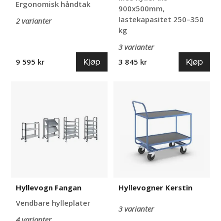
Ergonomisk håndtak
900x500mm,
lastekapasitet 250–350
2 varianter
kg
3 varianter
Kjøp
Kjøp
9 595 kr
3 845 kr
Hyllevogn
Hyllevogner
Fangan
Kerstin
Hyllevogn Fangan
Hyllevogner Kerstin
Vendbare hylleplater
3 varianter
4 varianter