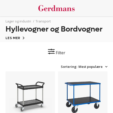
Lager og industri
/
Transport
Hyllevogner og Bordvogner
LES MER
Filter
Sortering:
Mest populære
Trillebord
Bordvogn
Pelle
Geran