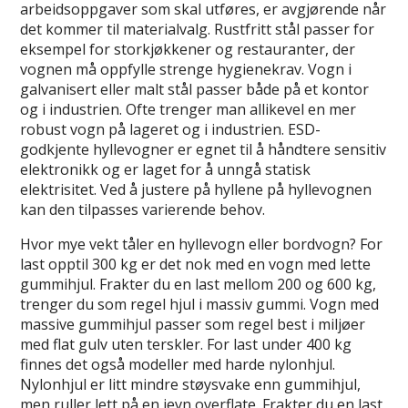
arbeidsoppgaver som skal utføres, er avgjørende når
det kommer til materialvalg. Rustfritt stål passer for
eksempel for storkjøkkener og restauranter, der
vognen må oppfylle strenge hygienekrav. Vogn i
galvanisert eller malt stål passer både på et kontor
og i industrien. Ofte trenger man allikevel en mer
robust vogn på lageret og i industrien. ESD-
godkjente hyllevogner er egnet til å håndtere sensitiv
elektronikk og er laget for å unngå statisk
elektrisitet. Ved å justere på hyllene på hyllevognen
kan den tilpasses varierende behov.
Hvor mye vekt tåler en hyllevogn eller bordvogn? For
last opptil 300 kg er det nok med en vogn med lette
gummihjul. Frakter du en last mellom 200 og 600 kg,
trenger du som regel hjul i massiv gummi. Vogn med
massive gummihjul passer som regel best i miljøer
med flat gulv uten terskler. For last under 400 kg
finnes det også modeller med harde nylonhjul.
Nylonhjul er litt mindre støysvake enn gummihjul,
men ruller lett på en jevn overflate. Frakter du en last