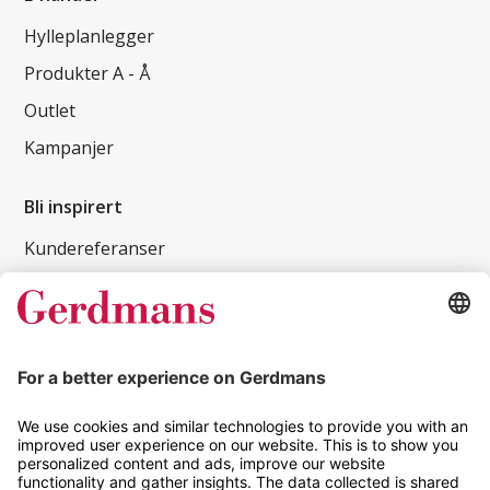
Hylleplanlegger
Produkter A - Å
Outlet
Kampanjer
Bli inspirert
Kundereferanser
Magasin
Tips og guider
Kontakt
info@gerdmans.no
67 80 56 20