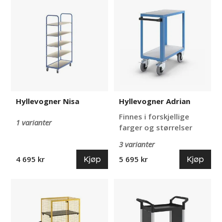
Nisa
Adrian
Hyllevogner Nisa
Hyllevogner Adrian
Finnes i forskjellige
1 varianter
farger og størrelser
3 varianter
Kjøp
Kjøp
4 695 kr
5 695 kr
Hyllevogner
Hyllevogner
Klas
Pelle