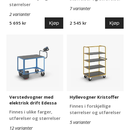
størrelser
7 varianter
2 varianter
Kjøp
Kjøp
5 695 kr
2 545 kr
Verstedvogner
Hyllevogner
med
Kristoffer
elektrisk
drift
Edessa
Verstedvogner med
Hyllevogner Kristoffer
elektrisk drift Edessa
Finnes i forskjellige
Finnes i ulike farger,
størrelser og utførelser
utførelser og størrelser
5 varianter
12 varianter