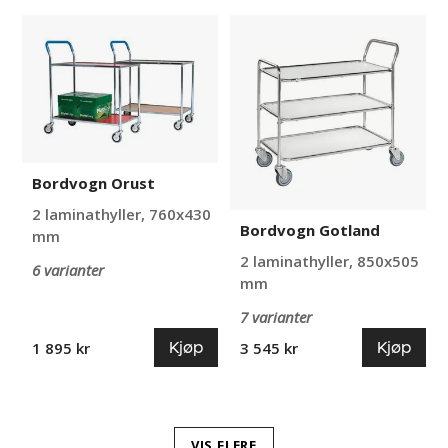
Bordvogn
Bordvogn
Orust
Gotland
Bordvogn Orust
2 laminathyller, 760x430
Bordvogn Gotland
mm
2 laminathyller, 850x505
6 varianter
mm
7 varianter
Kjøp
Kjøp
1 895 kr
3 545 kr
VIS FLERE