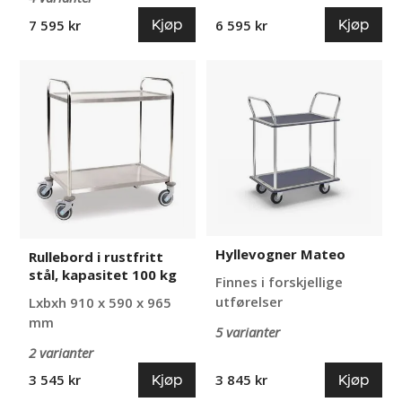
Kjøp
Kjøp
7 595 kr
6 595 kr
Rullebord
Hyllevogner
i
Mateo
rustfritt
stål,
kapasitet
100
kg
Hyllevogner Mateo
Rullebord i rustfritt
stål, kapasitet 100 kg
Finnes i forskjellige
utførelser
Lxbxh 910 x 590 x 965
mm
5 varianter
2 varianter
Kjøp
Kjøp
3 545 kr
3 845 kr