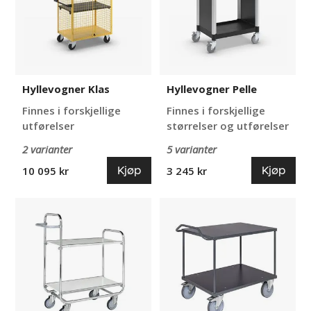
Hyllevogner Klas
Hyllevogner Pelle
Finnes i forskjellige
Finnes i forskjellige
utførelser
størrelser og utførelser
2 varianter
5 varianter
Kjøp
Kjøp
10 095 kr
3 245 kr
Bordvogn
Bordvogn
Ven
Nean