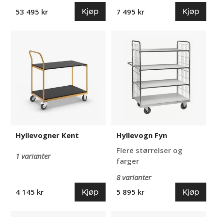
Kjøp
Kjøp
53 495 kr
7 495 kr
Hyllevogner
Hyllevogn
Kent
Fyn
Hyllevogner Kent
Hyllevogn Fyn
Flere størrelser og
1 varianter
farger
8 varianter
Kjøp
Kjøp
4 145 kr
5 895 kr
Hyllevogner
Hyllevogner