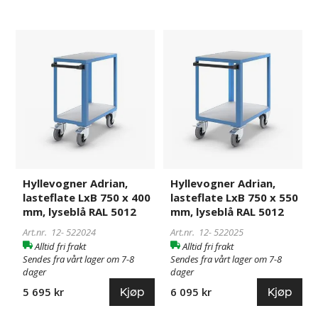
Hyllevogner
522024
Hyllevogner
522025
Adrian,
Adrian,
lasteflate
lasteflate
LxB
LxB
750
750
x
x
400
550
mm,
mm,
lyseblå
lyseblå
RAL
RAL
Hyllevogner Adrian,
Hyllevogner Adrian,
5012
5012
lasteflate LxB 750 x 400
lasteflate LxB 750 x 550
mm, lyseblå RAL 5012
mm, lyseblå RAL 5012
Art.nr. 12-
522024
Art.nr. 12-
522025
Alltid fri frakt
Alltid fri frakt
Sendes fra vårt lager om 7-8
Sendes fra vårt lager om 7-8
dager
dager
Kjøp
Kjøp
5 695 kr
6 095 kr