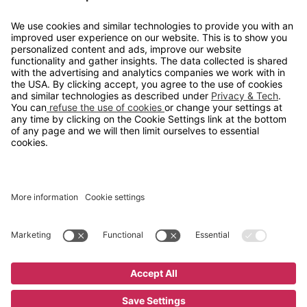
info@gerdmans.no
67 80 56 20
Åpningstid
Hverdager 08:00-16:00
Copyright © 2026 Gerdmans Innredninger AS. Alle priser er
eksklusive mva.
En bedrift i TAKKT-gruppen
Cookie innstillinger