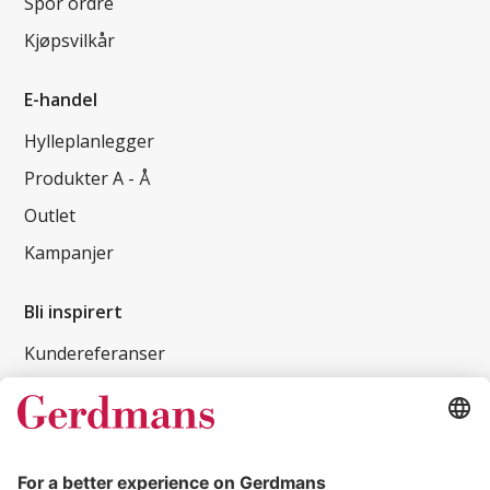
Spor ordre
Kjøpsvilkår
E-handel
Hylleplanlegger
Produkter A - Å
Outlet
Kampanjer
Bli inspirert
Kundereferanser
Magasin
Tips og guider
Kontakt