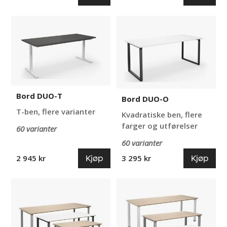
Bord
Bord
DUO-
DUO-
T
O
Bord DUO-T
Bord DUO-O
T-ben, flere varianter
Kvadratiske ben, flere
farger og utførelser
60 varianter
60 varianter
Kjøp
Kjøp
2 945 kr
3 295 kr
Bord
Bord
DUO-
DUO-
O
U
Trend
Trend