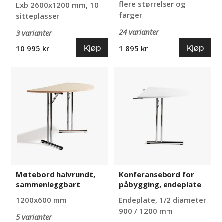
flere størrelser og
Lxb 2600x1200 mm, 10
farger
sitteplasser
24 varianter
3 varianter
Kjøp
Kjøp
10 995 kr
1 895 kr
Møtebord
Konferansebord
halvrundt,
for
sammenleggbart
påbygging,
endeplate
Møtebord halvrundt,
Konferansebord for
sammenleggbart
påbygging, endeplate
1200x600 mm
Endeplate, 1/2 diameter
900 / 1200 mm
5 varianter