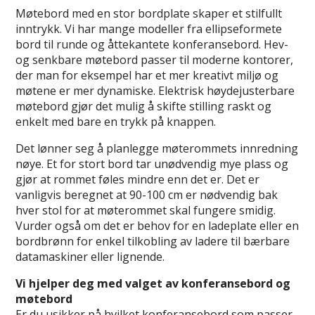
Møtebord med en stor bordplate skaper et stilfullt
inntrykk. Vi har mange modeller fra ellipseformete
bord til runde og åttekantete konferansebord. Hev-
og senkbare møtebord passer til moderne kontorer,
der man for eksempel har et mer kreativt miljø og
møtene er mer dynamiske. Elektrisk høydejusterbare
møtebord gjør det mulig å skifte stilling raskt og
enkelt med bare en trykk på knappen.
Det lønner seg å planlegge møterommets innredning
nøye. Et for stort bord tar unødvendig mye plass og
gjør at rommet føles mindre enn det er. Det er
vanligvis beregnet at 90-100 cm er nødvendig bak
hver stol for at møterommet skal fungere smidig.
Vurder også om det er behov for en ladeplate eller en
bordbrønn for enkel tilkobling av ladere til bærbare
datamaskiner eller lignende.
Vi hjelper deg med valget av konferansebord og
møtebord
Er du usikker på hvilket konferansebord som passer