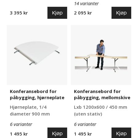
14 varianter
Kjøp
Kjøp
3 395 kr
2 095 kr
Konferansebord
Konferansebord
for
for
påbygging,
påbygging,
hjørneplate
mellomskive
Konferansebord for
Konferansebord for
påbygging, hjørneplate
påbygging, mellomskive
Hjørneplate, 1/4
Lxb 1200x600 / 450 mm
diameter 900 mm
(uten stativ)
6 varianter
6 varianter
Kjøp
Kjøp
1 495 kr
1 495 kr