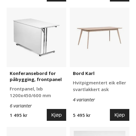
Konferansebord
Bord
for
Karl
påbygging,
frontpanel
Konferansebord for
Bord Karl
påbygging, frontpanel
Hvitpigmentert eik eller
Frontpanel, lxb
svartlakkert ask
1200x450/600 mm
4 varianter
6 varianter
Kjøp
Kjøp
1 495 kr
5 495 kr
Skjenk
Vinkelplate