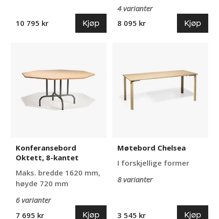
4 varianter
Kjøp
Kjøp
10 795 kr
8 095 kr
Konferansebord
Møtebord
Oktett,
Chelsea
8-
kantet
Konferansebord
Møtebord Chelsea
Oktett, 8-kantet
I forskjellige former
Maks. bredde 1620 mm,
8 varianter
høyde 720 mm
6 varianter
Kjøp
Kjøp
7 695 kr
3 545 kr