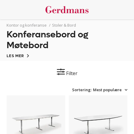
Kontor og konferanse
/
Stoler & Bord
Konferansebord og
Møtebord
LES MER
Filter
Sortering:
Mest populære
Konferansebord
Konferansebord,
Trend,
ellipseformet
hev
Elips
og
senk
stativ