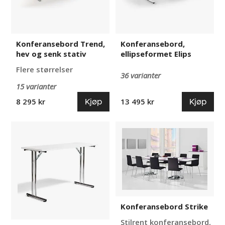
Konferansebord Trend,
Konferansebord,
hev og senk stativ
ellipseformet Elips
Flere størrelser
36 varianter
15 varianter
Kjøp
Kjøp
8 295 kr
13 495 kr
Konferansebord
Konferansebord
for
Strike
påbygging
Konferansebord Strike
Stilrent konferansebord,