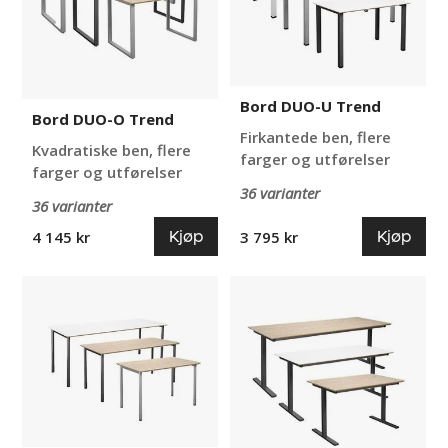
Bord DUO-U Trend
Bord DUO-O Trend
Firkantede ben, flere
Kvadratiske ben, flere
farger og utførelser
farger og utførelser
36 varianter
36 varianter
Kjøp
Kjøp
4 145 kr
3 795 kr
Bord
Bord
DUO-
DUO-
C
T
Trend
Trend