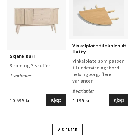
Karl
til
skolepult
Hatty
Vinkelplate til skolepult
Hatty
Skjenk Karl
Vinkelplate som passer
3 rom og 3 skuffer
til undervisningsbord
helsingborg. flere
1 varianter
varianter.
8 varianter
Kjøp
Kjøp
10 595 kr
1 195 kr
VIS FLERE