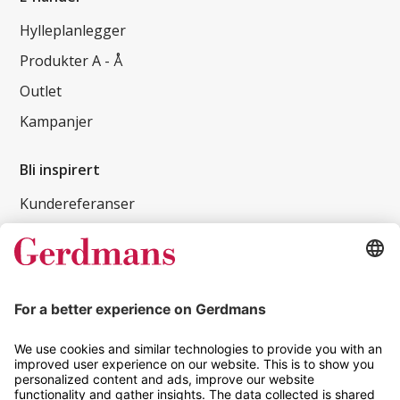
Hylleplanlegger
Produkter A - Å
Outlet
Kampanjer
Bli inspirert
Kundereferanser
Magasin
Tips og guider
Kontakt
info@gerdmans.no
67 80 56 20