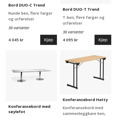
Bord DUO-C Trend
Bord DUO-T Trend
Runde ben, flere farger
T-ben, flere farger og
og utførelser
utførelser
36 varianter
36 varianter
Kjøp
Kjøp
4 045 kr
4 095 kr
Konferansebord
Konferansebord
med
Hatty
søylefot
Konferansebord Hatty
Konferansebord med
Konferansebord med
søylefot
sammenleggbare ben,