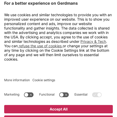
Kontakt
info@gerdmans.no
67 80 56 20
Åpningstid
Hverdager 08:00-16:00
Copyright © 2026 Gerdmans Innredninger AS. Alle priser er
eksklusive mva.
En bedrift i TAKKT-gruppen
Cookie innstillinger