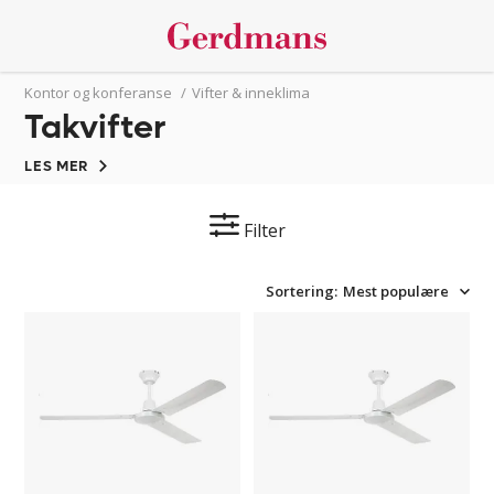
Kontor og konferanse
/
Vifter & inneklima
Takvifter
LES MER
Filter
Sortering:
Mest populære
Takvifte
Takvifte
med
med
metallblad
metallblad
1220
1420