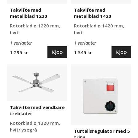
Takvifte med
Takvifte med
metallblad 1220
metallblad 1420
Rotorblad ø 1220 mm,
Rotorblad ø 1420 mm,
hvit
hvit
1 varianter
1 varianter
Kjøp
Kjøp
1 295 kr
1 545 kr
Takvifte
Turtallsregulator
med
med
vendbare
5
treblader
trinn
Takvifte med vendbare
treblader
Rotorblad ø 1320 mm,
hvit/lysegrå
Turtallsregulator med 5
trinn