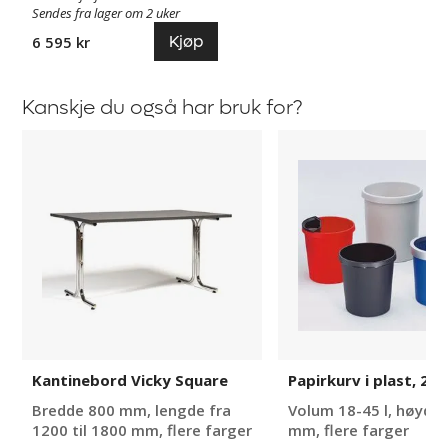
Sendes fra lager om 2 uker
Kjøp
6 595 kr
Kanskje du også har bruk for?
Kantinebord
Papirkurv
Vicky
i
Square
plast,
2–
6
stk
Kantinebord Vicky Square
Papirkurv i plast, 2–6
Bredde 800 mm, lengde fra
Volum 18-45 l, høyde
1200 til 1800 mm, flere farger
mm, flere farger