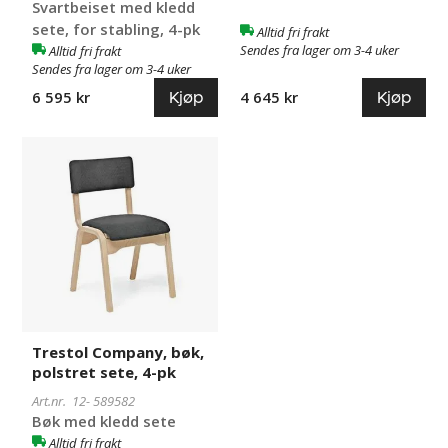
Svartbeiset med kledd
sete, for stabling, 4-pk
Alltid fri frakt
Sendes fra lager om 3-4 uker
Alltid fri frakt
Sendes fra lager om 3-4 uker
Kjøp
Kjøp
6 595 kr
4 645 kr
Trestol
589582
Company,
bøk,
polstret
sete,
4-
pk
Trestol Company, bøk,
polstret sete, 4-pk
Art.nr. 12-
589582
Bøk med kledd sete
Alltid fri frakt