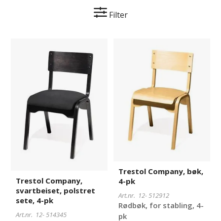
Filter
Trestol
514345
Trestol
512912
Company,
Company,
svartbeiset,
bøk,
polstret
4-
sete,
pk
4-
pk
Trestol Company, bøk,
Trestol Company,
4-pk
svartbeiset, polstret
Art.nr. 12-
512912
sete, 4-pk
Rødbøk, for stabling, 4-
Art.nr. 12-
514345
pk