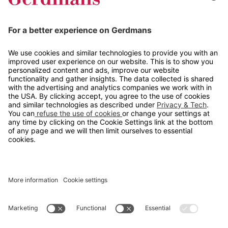
Tips og guider
Kontakt
info@gerdmans.no
67 80 56 20
Åpningstid
Hverdager 08:00-16:00
Copyright © 2026 Gerdmans Innredninger AS. Alle priser er
eksklusive mva.
En bedrift i TAKKT-gruppen
Cookie innstillinger