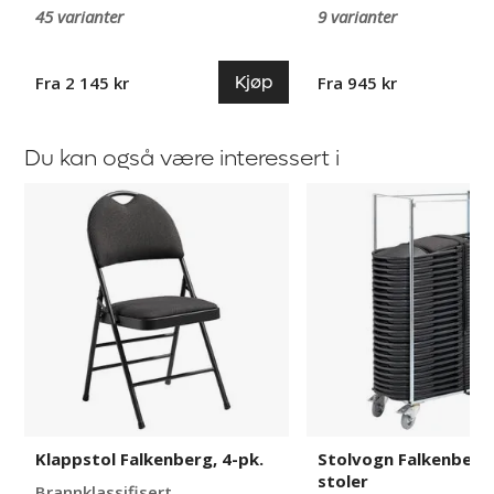
45 varianter
9 varianter
Kjøp
Fra 2 145 kr
Fra 945 kr
Du kan også være interessert i
Klappstol
Stolvogn
Falkenberg,
Falkenberg
4-
for
pk.
25
stoler
Klappstol Falkenberg, 4-pk.
Stolvogn Falkenberg 
stoler
Brannklassifisert