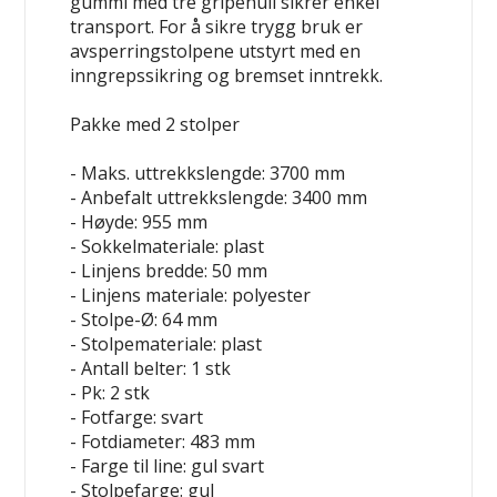
gummi med tre gripehull sikrer enkel
transport. For å sikre trygg bruk er
avsperringstolpene utstyrt med en
inngrepssikring og bremset inntrekk.
Pakke med 2 stolper
- Maks. uttrekkslengde: 3700 mm
- Anbefalt uttrekkslengde: 3400 mm
- Høyde: 955 mm
- Sokkelmateriale: plast
- Linjens bredde: 50 mm
- Linjens materiale: polyester
- Stolpe-Ø: 64 mm
- Stolpemateriale: plast
- Antall belter: 1 stk
- Pk: 2 stk
- Fotfarge: svart
- Fotdiameter: 483 mm
- Farge til line: gul
svart
- Stolpefarge: gul