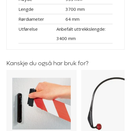
Lengde
3700 mm
Rørdiameter
64 mm
Utførelse
Anbefalt uttrekkslengde:
3400 mm
Kanskje du også har bruk for?
Veggfeste
Bøylepropper
til
Zekler
avsperringsbånd
901