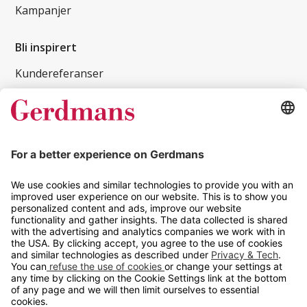
Kampanjer
Bli inspirert
Kundereferanser
Magasin
Tips og guider
Kontakt
info@gerdmans.no
67 80 56 20
Åpningstid
Hverdager 08:00-16:00