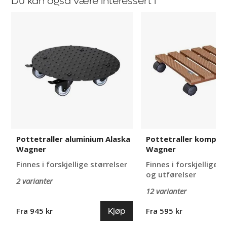
Du kan også være interessert i
Pottetraller
Pottetraller
aluminium
komposit
Alaska
WPC
Wagner
Wagner
Pottetraller aluminium Alaska
Pottetraller kompos
Wagner
Wagner
Finnes i forskjellige størrelser
Finnes i forskjellige s
og utførelser
2 varianter
12 varianter
Kjøp
Fra 945 kr
Fra 595 kr