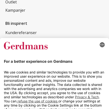
Outlet
Kampanjer
Bli inspirert
Kundereferanser
Magasin
Tips og guider
Kontakt
info@gerdmans.no
67 80 56 20
Åpningstid
Hverdager 08:00-16:00