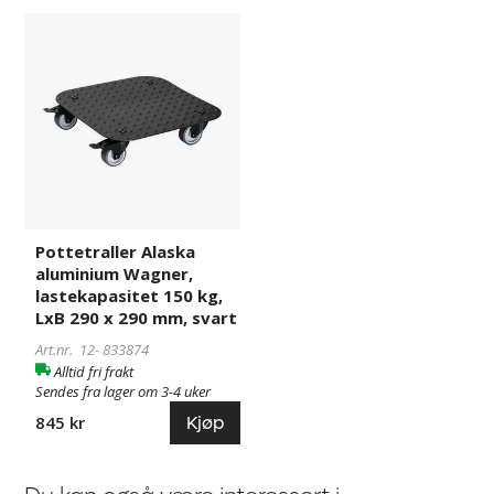
Pottetraller
833874
Alaska
aluminium
Wagner,
lastekapasitet
150
kg,
LxB
290
x
Pottetraller Alaska
290
aluminium Wagner,
mm,
lastekapasitet 150 kg,
svart
LxB 290 x 290 mm, svart
Art.nr. 12-
833874
Alltid fri frakt
Sendes fra lager om 3-4 uker
Kjøp
845 kr