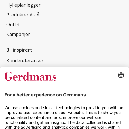
Hylleplanlegger
Produkter A - Å
Outlet
Kampanjer
Bli inspirert
Kundereferanser
Magasin
Tips og guider
Kontakt
info@gerdmans.no
67 80 56 20