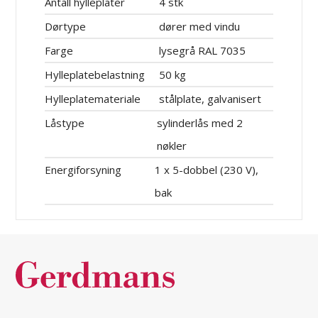
Antall hylleplater
4 stk
Dørtype
dører med vindu
Farge
lysegrå RAL 7035
Hylleplatebelastning
50 kg
Hylleplatemateriale
stålplate, galvanisert
Låstype
sylinderlås med 2
nøkler
Energiforsyning
1 x 5-dobbel (230 V),
bak