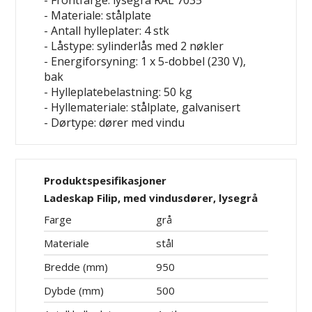
- Frontfarge: lysegrå RAL 7035
- Materiale: stålplate
- Antall hylleplater: 4 stk
- Låstype: sylinderlås med 2 nøkler
- Energiforsyning: 1 x 5-dobbel (230 V),
bak
- Hylleplatebelastning: 50 kg
- Hyllemateriale: stålplate, galvanisert
- Dørtype: dører med vindu
Produktspesifikasjoner
Ladeskap Filip, med vindusdører, lysegrå
Farge
grå
Materiale
stål
Bredde (mm)
950
Dybde (mm)
500