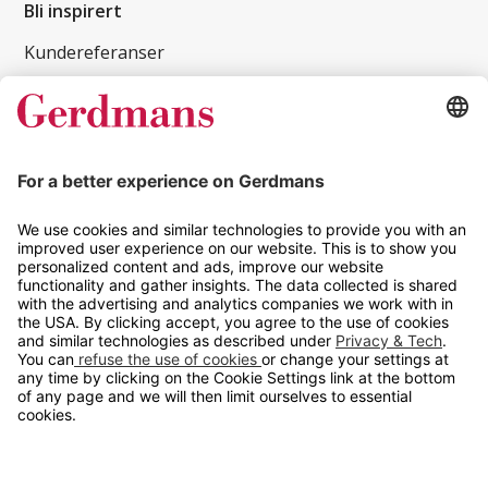
Bli inspirert
Kundereferanser
Magasin
Tips og guider
Kontakt
info@gerdmans.no
67 80 56 20
Åpningstid
Hverdager 08:00-16:00
Copyright © 2026 Gerdmans Innredninger AS. Alle priser er
eksklusive mva.
En bedrift i TAKKT-gruppen