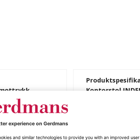
Produktspesifik
 mottrykk,
Kontorstol INDE
støtte
ryggstøtte i net
tøtte i netting,
Farge
en ny generasjon
Materiale
istiske designet gjør
ører. De ergonomiske
iduelle behovene i en