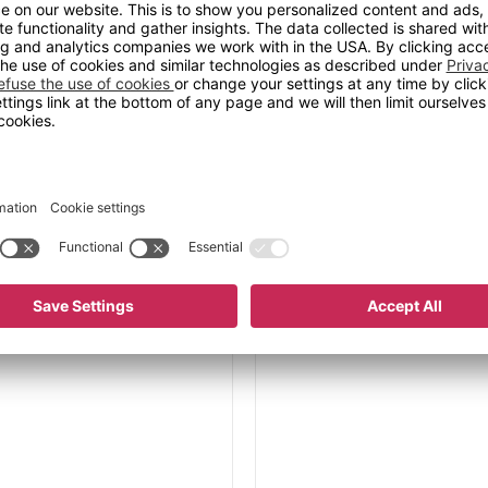
uksjonen oppfyller
 er resirkulerbare, og
ndører. For å gjøre
rende har vi
 intelligent og svært
 % vekt i forhold til