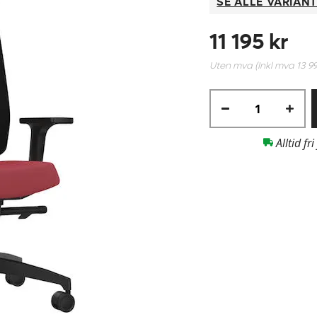
SE ALLE VARIAN
11 195 kr
Uten mva (Inkl mva
13 9
Alltid fri