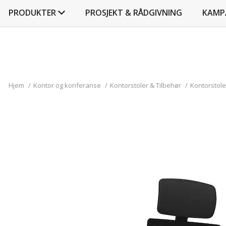
PRODUKTER
PROSJEKT & RÅDGIVNING
KAMP
Hjem
/
Kontor og konferanse
/
Kontorstoler & Tilbehør
/
Kontorstole