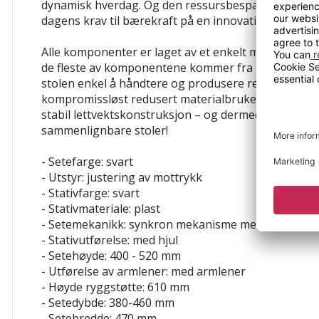
dynamisk hverdag. Og den ressursbesparende prod
dagens krav til bærekraft på en innovativ måte.
Alle komponenter er laget av et enkelt materiale og
de fleste av komponentene kommer fra lokale levera
stolen enkel å håndtere og produsere ressursbespa
kompromissløst redusert materialbruken gjennom en
stabil lettvektskonstruksjon – og dermed spart ca. 20
sammenlignbare stoler!
- Setefarge: svart
- Utstyr: justering av mottrykk
- Stativfarge: svart
- Stativmateriale: plast
- Setemekanikk: synkron mekanisme med skyvesete
- Stativutførelse: med hjul
- Setehøyde: 400 - 520 mm
- Utførelse av armlener: med armlener
- Høyde ryggstøtte: 610 mm
- Setedybde: 380-460 mm
- Setebredde: 470 mm