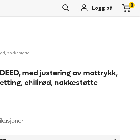
Logg på
irød, nakkestøtte
NDEED, med justering av mottrykk,
etting, chilirød, nakkestøtte
ikasjoner