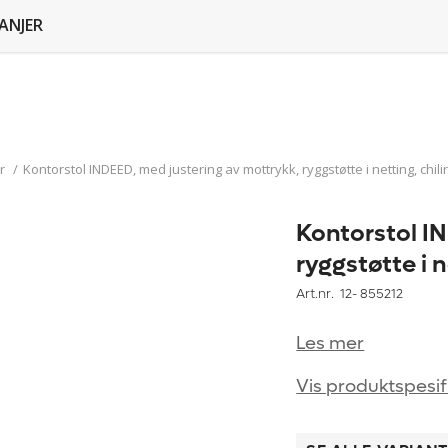
ANJER
r
/
Kontorstol INDEED, med justering av mottrykk, ryggstøtte i netting, chil
Kontorstol I
ryggstøtte i n
Art.nr. 12-
855212
Les mer
Vis produktspesif