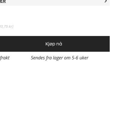
TER
93,75 kr
)
Kjøp nå
 frakt
Sendes fra lager om 5-6 uker