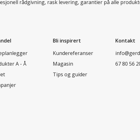
esjonell rådgivning, rask levering, garantier på alle prod
andel
Bli inspirert
Kontakt
leplanlegger
Kundereferanser
info@ger
ukter A - Å
Magasin
67 80 56 2
let
Tips og guider
panjer