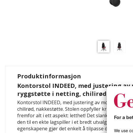
Produktinformasjon
Kontorstol INDEED, med justering av
ryggstøtte i netting, chilirød, nakke
Kontorstol INDEED, med justering av mottrykk, ryggs
chilirød, nakkestøtte. Stolen oppfyller kravene for 
fremfor alt i ett aspekt: letthet! Det slanke, minimal
den til en ekte lagspiller i et bredt utvalg av interi
egenskapene gjør det enkelt å tilpasse deg de indiv