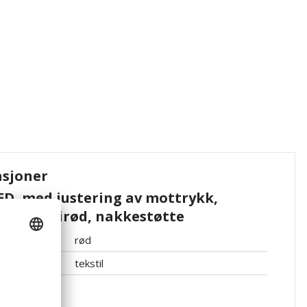
asjoner
ED, med justering av mottrykk,
ting, chilirød, nakkestøtte
rød
tekstil