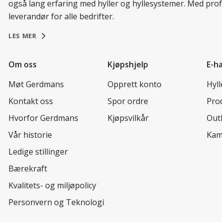
også lang erfaring med hyller og hyllesystemer. Med prof
leverandør for alle bedrifter.
LES MER
Om oss
Kjøpshjelp
E-h
Møt Gerdmans
Opprett konto
Hyl
Kontakt oss
Spor ordre
Prod
Hvorfor Gerdmans
Kjøpsvilkår
Out
Vår historie
Kam
Ledige stillinger
Bærekraft
Kvalitets- og miljøpolicy
Personvern og Teknologi