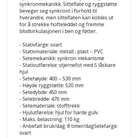
synkronmekanikk. Sitteflate og ryggstøtte
beveger seg synkront i forhold til
hverandre, men sitteflaten kan kobles ut
for å strekke hofteleddet og fremme
blodsirkulasjonen i ben og føtter.
- Stativfarge: svart
- Stativmateriale: metall , plast – PVC
- Setemekanikk: synkron mekanisme
- Stativutførelse: stjernefot med 5 låsbare
hjul
- Setehøyde: 400 – 530 mm
- Høyde ryggstøtte: 520 mm
- Setedybde: 450 mm
- Setebredde: 470 mm
- Setemateriale: stofftrekk
- Hjulutførelse: hjul for harde gulv
- Maks. belastning: 110 kg
- Anbefalt bruk/dag: 8 timer/dagSetefarge:
svart