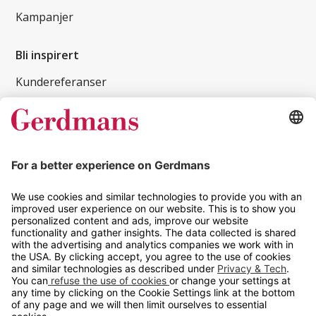
Kampanjer
Bli inspirert
Kundereferanser
Magasin
Tips og guider
Kontakt
info@gerdmans.no
67 80 56 20
Åpningstid
Hverdager 08:00-16:00