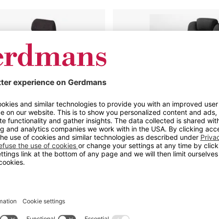
Kontorstoler,
en
24
timer
Sonata
Sverigestolen 9080 24h
Kontorstoler, 24 timer Son
ner og nakkestøtte
Finnes i forskjellige utførel
ruk: 24 timer/døgn
Ergonomisk utformet ryggs
ner og nakkestøtte
Faste ringformede armlene