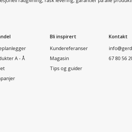
esjonell rådgivning, rask levering, garantier på alle prod
andel
Bli inspirert
Kontakt
leplanlegger
Kundereferanser
info@ger
ukter A - Å
Magasin
67 80 56 2
let
Tips og guider
panjer