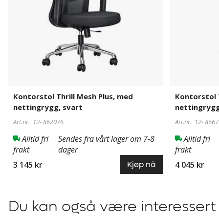
svart
svart,
med
nakkestøtte
Kontorstol Thrill Mesh Plus, med
Kontorstol 
nettingrygg, svart
nettingrygg
Art.nr. 12-
862076
Art.nr. 12-
8667
Alltid fri
Sendes fra vårt lager om 7-8
Alltid fri
frakt
dager
frakt
3 145 kr
4 045 kr
Kjøp nå
Du kan også være interessert 