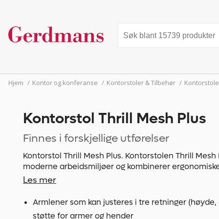
Hjem
/
Kontor og konferanse
/
Kontorstoler & Tilbehør
/
Kontorstole
Kontorstol Thrill Mesh Plus
Finnes i forskjellige utførelser
Kontorstol Thrill Mesh Plus. Kontorstolen Thrill Mesh Plus er utviklet for bruk i
moderne arbeidsmiljøer og kombinerer ergonomisk
pustende ryggstøtte i netting. Konstruksjonen støtter 
Les mer
gir økt komfort ved langvarig bruk. Takket være de 
innstillingsmulighetene kan stolen tilpasses ulike br
Armlener som kan justeres i tre retninger (høyde, 
støtte for armer og hender