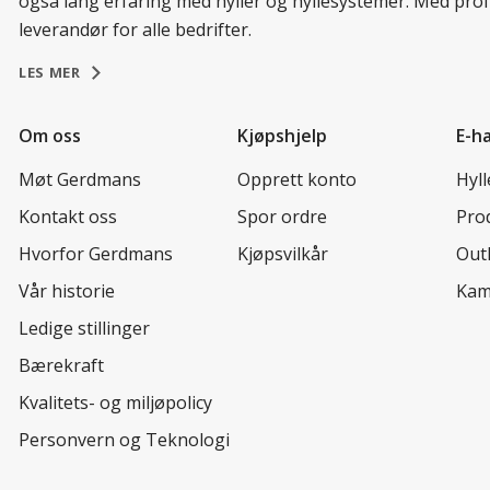
også lang erfaring med hyller og hyllesystemer. Med prof
leverandør for alle bedrifter.
LES MER
Om oss
Kjøpshjelp
E-h
Møt Gerdmans
Opprett konto
Hyl
Kontakt oss
Spor ordre
Prod
Hvorfor Gerdmans
Kjøpsvilkår
Out
Vår historie
Kam
Ledige stillinger
Bærekraft
Kvalitets- og miljøpolicy
Personvern og Teknologi