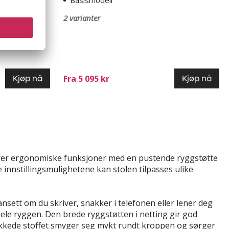
sme for
Basismodell
 sete vinkel i
2 varianter
Fra 5 095 kr
Kjøp nå
Kjøp nå
nerer ergonomiske funksjoner med en pustende ryggstøtte
e innstillingsmulighetene kan stolen tilpasses ulike
ansett om du skriver, snakker i telefonen eller lener deg
hele ryggen. Den brede ryggstøtten i netting gir god
ikkede stoffet smyger seg mykt rundt kroppen og sørger