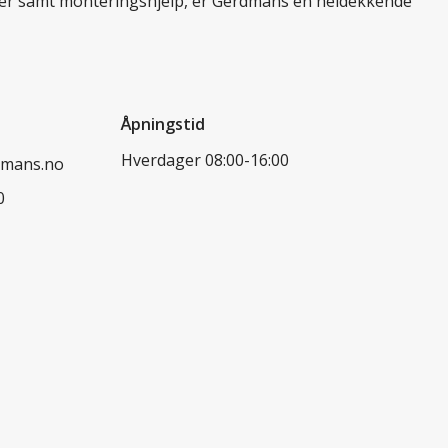
ukter samt monteringshjelp, er Gerdmans en heldekkende
Åpningstid
Hverdager 08:00-16:00
dmans.no
0