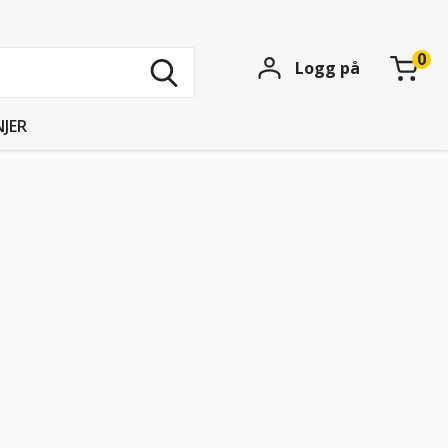
Søk
Logg på
blant
15739
produkter
JER