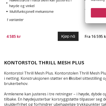
Nakkestøtte i naturskinn kan justeres i
Premiummo
høyde og vinkel
5 varianter
Multifunksjonell mekanisme
1 varianter
4 585 kr
Fra 16 595 k
Kjøp nå
KONTORSTOL THRILL MESH PLUS
Kontorstol Thrill Mesh Plus. Kontorstolen Thrill Mesh P
i netting. Konstruksjonen støtter en fleksibel sittestilli
brukerbehov.
Armlenene kan justeres i tre retninger – i høyde, dybde og
tilbake. En høydejusterbar korsryggstøtte tilpasser seg d
skulderfrihet og forhindrer ubehagelige trykkpunkter t