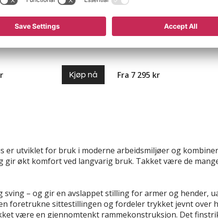
dell
Innovativ multiblokk-mekani
optimal demping og låsing av
5 posisjoner
4 varianter
r
Fra 7 295 kr
Kjøp nå
lus er utviklet for bruk i moderne arbeidsmiljøer og kombi
ng og gir økt komfort ved langvarig bruk. Takket være de mang
 sving – og gir en avslappet stilling for armer og hender, u
en foretrukne sittestillingen og fordeler trykket jevnt over 
akket være en gjennomtenkt rammekonstruksjon. Det finstr