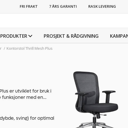
FRI FRAKT
7 ÅRS GARANTI
RASK LEVERING
PRODUKTER
PROSJEKT & RÅDGIVNING
KAMPAN
r
/
Kontorstol Thrill Mesh Plus
e funksjoner med en
en fleksibel sittestilling og
mange
ukerbehov.
dybde, sving) for optimal