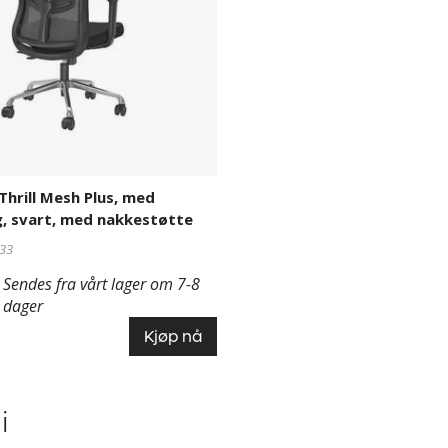
Thrill Mesh Plus, med
, svart, med nakkestøtte
33
Sendes fra vårt lager om 7-8
dager
Kjøp nå
i