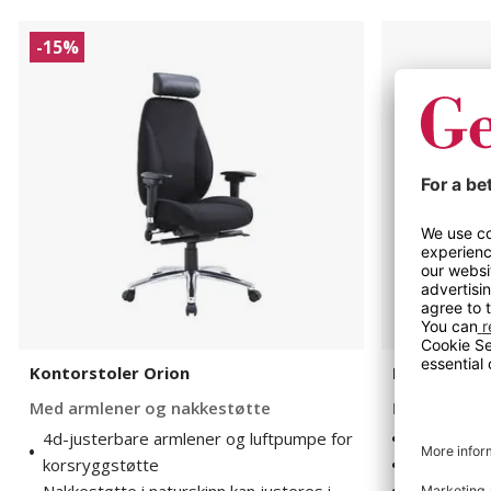
Kontorstoler
Kontorstol
-15%
Orion
Sverigestol
9080
24h
Kontorstoler Orion
Kontorstol 
Med armlener og nakkestøtte
Inkl. armle
4d-justerbare armlener og luftpumpe for
Anbefalt b
korsryggstøtte
Inkl. armle