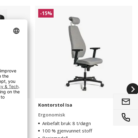
Kontorstol
-15%
Isa
ata
Kontorstol Isa
ser
Ergonomisk
tøtte
Anbefalt bruk: 8 t/døgn
100 % gjenvunnet stoff