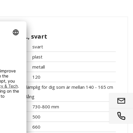
asjoner
a, SMALL, svart
svart
plast
metall
120
lämplig för dig som är mellan 140 - 165 cm
lång
730-800 mm
500
660