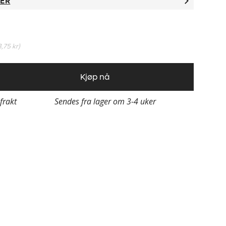
TER
3,75 kr
)
Kjøp nå
 frakt
Sendes fra lager om 3-4 uker