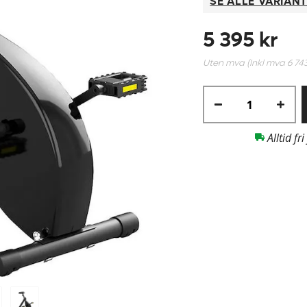
SE ALLE VARIAN
5 395 kr
Uten mva (Inkl mva
6 74
Alltid fri