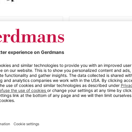
Produktspesifik
Kontorsykkel Ylv
enterte kontorsykkelen
Farge
sisk aktivitet mens du
Materiale
Materiale
Maks belastning (kg)
 spore ytelsen din i
Utførelse
Høyde
Bredde (mm)
Dybde (mm)