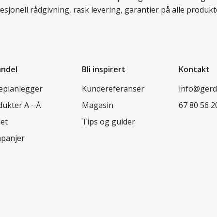
esjonell rådgivning, rask levering, garantier på alle prod
andel
Bli inspirert
Kontakt
leplanlegger
Kundereferanser
info@ger
ukter A - Å
Magasin
67 80 56 2
let
Tips og guider
panjer