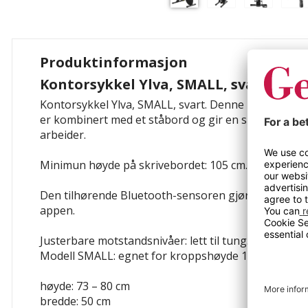
Produktinformasjon
Kontorsykkel Ylva, SMALL, svart
Kontorsykkel Ylva, SMALL, svart. Denne unike, pat
er kombinert med et ståbord og gir en sunn dose fy
arbeider.
Minimun høyde på skrivebordet: 105 cm.
Den tilhørende Bluetooth-sensoren gjør det enkelt å
appen.
Justerbare motstandsnivåer: lett til tung.
Modell SMALL: egnet for kroppshøyde 140 – 165 cm
høyde: 73 – 80 cm
bredde: 50 cm