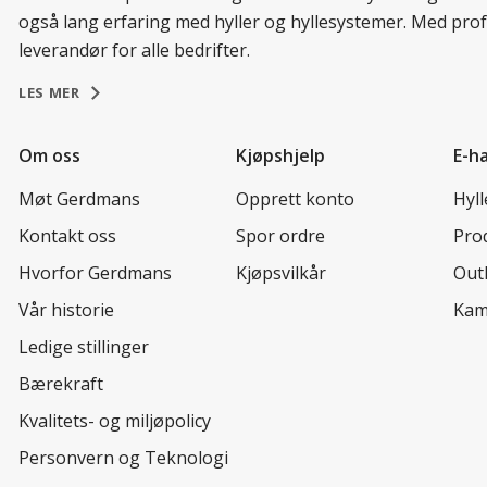
også lang erfaring med hyller og hyllesystemer. Med prof
leverandør for alle bedrifter.
LES MER
Om oss
Kjøpshjelp
E-h
Møt Gerdmans
Opprett konto
Hyl
Kontakt oss
Spor ordre
Prod
Hvorfor Gerdmans
Kjøpsvilkår
Out
Vår historie
Kam
Ledige stillinger
Bærekraft
Kvalitets- og miljøpolicy
Personvern og Teknologi