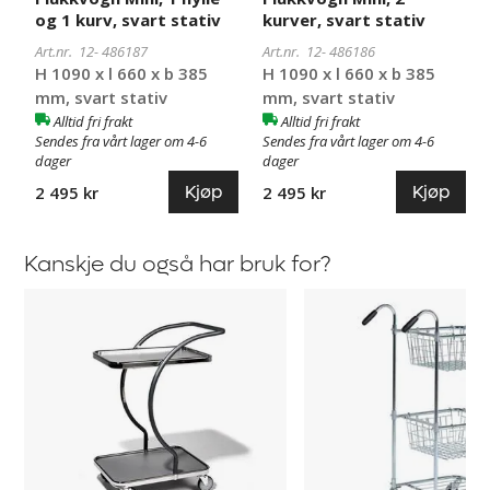
og 1 kurv, svart stativ
kurver, svart stativ
Art.nr. 12-
486187
Art.nr. 12-
486186
H 1090 x l 660 x b 385
H 1090 x l 660 x b 385
mm, svart stativ
mm, svart stativ
Alltid fri frakt
Alltid fri frakt
Sendes fra vårt lager om 4-6
Sendes fra vårt lager om 4-6
dager
dager
Kjøp
Kjøp
2 495 kr
2 495 kr
Kanskje du også har bruk for?
Bordvogn
Plukkvogn
C-
/
line
Kurvvogn