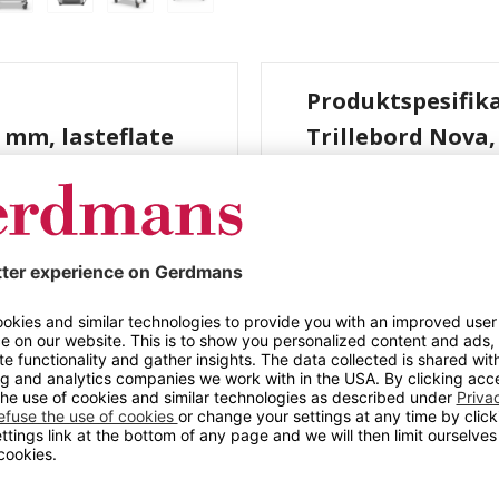
Produktspesifik
0 mm, lasteflate
Trillebord Nova,
 120 kg
800 x 500 mm, 2 h
te 800 x 500 mm, 2
Farge
Materiale
king dekk og
Lengde (mm)
Bredde (mm)
Høyde (mm)
Maks belastning (kg)
Antall hyller
Antall skyvebøyler