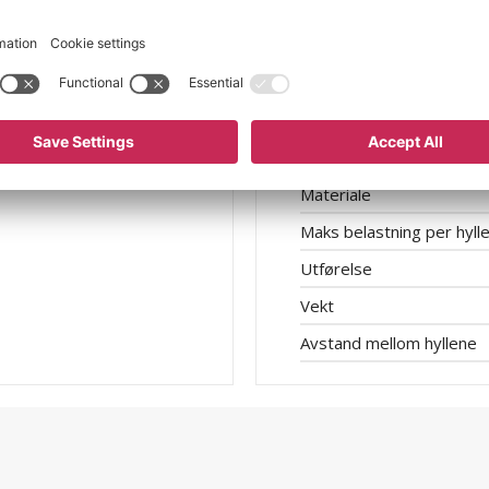
Hjul
Hjuldiameter
Hjulutførelse
Lasteflatens bredde
Lasteflatens lengde
Materiale
Maks belastning per hyll
Utførelse
Vekt
Avstand mellom hyllene