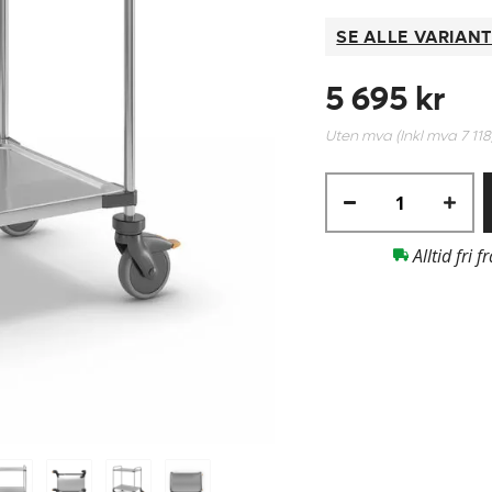
SE ALLE VARIAN
5 695 kr
Uten mva (Inkl mva
7 118
Alltid fri f