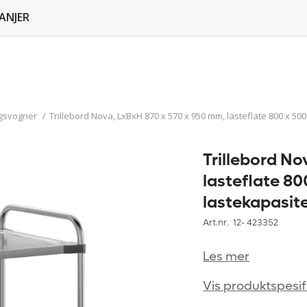
ANJER
ngsvogner
/
Trillebord Nova, LxBxH 870 x 570 x 950 mm, lasteflate 800 x 500
Trillebord No
lasteflate 80
lastekapasite
Art.nr. 12-
423352
Les mer
Vis produktspesif