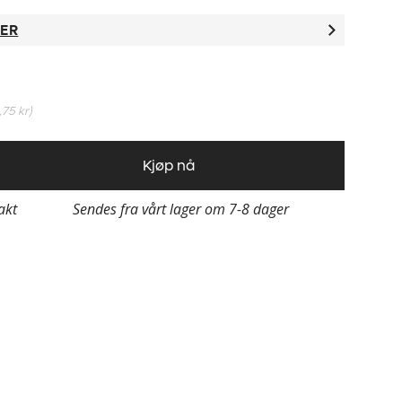
TER
,75 kr
)
Kjøp nå
rakt
Sendes fra vårt lager om 7-8 dager