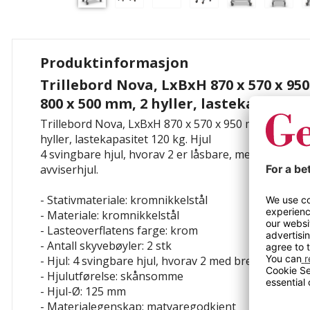
Produktinformasjon
Trillebord Nova, LxBxH 870 x 570 x 95
800 x 500 mm, 2 hyller, lastekapasitet
Trillebord Nova, LxBxH 870 x 570 x 950 mm, lastefla
hyller, lastekapasitet 120 kg.
Hjul
4 svingbare hjul, hvorav 2 er låsbare, med non-mar
avviserhjul.
- Stativmateriale: kromnikkelstål
- Materiale: kromnikkelstål
- Lasteoverflatens farge: krom
- Antall skyvebøyler: 2 stk
- Hjul: 4 svingbare hjul, hvorav 2 med brems
- Hjulutførelse: skånsomme
- Hjul-Ø: 125 mm
- Materialegenskap: matvaregodkjent