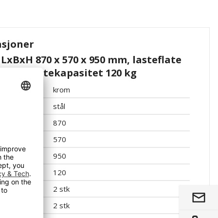
asjoner
 LxBxH 870 x 570 x 950 mm, lasteflate
yller, lastekapasitet 120 kg
krom
stål
870
570
950
120
2 stk
2 stk