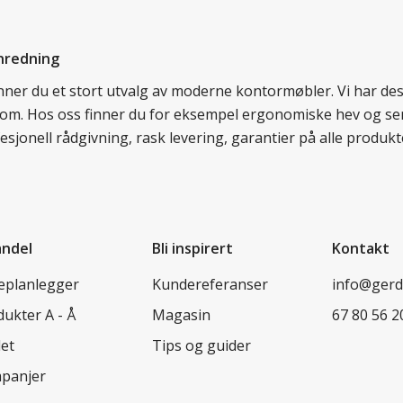
nredning
finner du et stort utvalg av moderne kontormøbler. Vi har d
llom. Hos oss finner du for eksempel ergonomiske hev og sen
esjonell rådgivning, rask levering, garantier på alle prod
andel
Bli inspirert
Kontakt
leplanlegger
Kundereferanser
info@ger
ukter A - Å
Magasin
67 80 56 2
let
Tips og guider
panjer