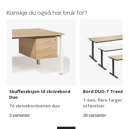
Kanskje du også har bruk for?
Skuffeseksjon
Bord
til
DUO-
skrivebord
T
Duo
Trend
Skuffeseksjon til skrivebord
Bord DUO-T Trend
Duo
T-ben, flere farger o
Til skrivebordserien duo
utførelser
5 varianter
36 varianter