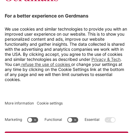
Tips og guider
Kontakt
info@gerdmans.no
67 80 56 20
Åpningstid
Hverdager 08:00-16:00
Copyright © 2026 Gerdmans Innredninger AS. Alle priser er
eksklusive mva.
En bedrift i TAKKT-gruppen
Cookie innstillinger