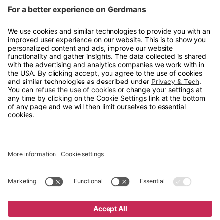
Kontakt
info@gerdmans.no
67 80 56 20
Åpningstid
Hverdager 08:00-16:00
Copyright © 2026 Gerdmans Innredninger AS. Alle priser er
eksklusive mva.
En bedrift i TAKKT-gruppen
Cookie innstillinger
Kjøp nå
4 045 kr