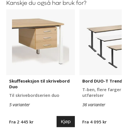
Kanskje du også har bruk for?
Skuffeseksjon
Bord
til
DUO-
skrivebord
T
Duo
Trend
Skuffeseksjon til skrivebord
Bord DUO-T Trend
Duo
T-ben, flere farger o
Til skrivebordserien duo
utførelser
5 varianter
36 varianter
Kjøp
Fra 2 445 kr
Fra 4 095 kr