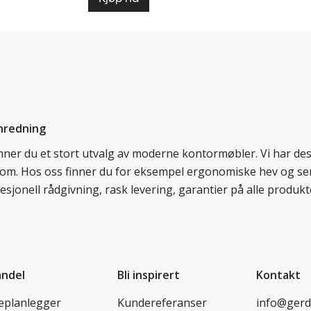
nredning
finner du et stort utvalg av moderne kontormøbler. Vi har d
llom. Hos oss finner du for eksempel ergonomiske hev og sen
esjonell rådgivning, rask levering, garantier på alle prod
andel
Bli inspirert
Kontakt
leplanlegger
Kundereferanser
info@ger