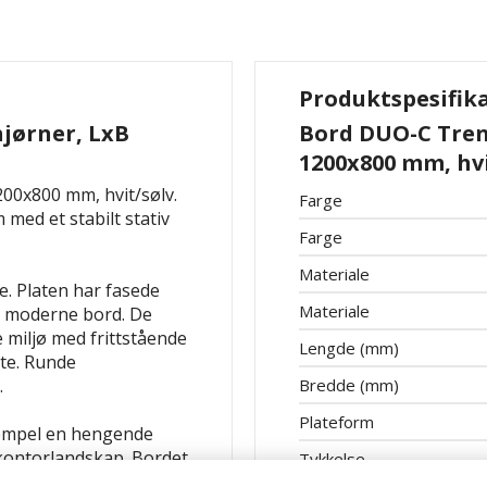
Produktspesifik
hjørner, LxB
Bord DUO-C Trend
1200x800 mm, hvi
200x800 mm, hvit/sølv.
Farge
med et stabilt stativ
Farge
Materiale
. Platen har fasede
Materiale
og moderne bord. De
 miljø med frittstående
Lengde (mm)
ate. Runde
.
Bredde (mm)
Plateform
sempel en hengende
 kontorlandskap. Bordet
Tykkelse
rette eller runde