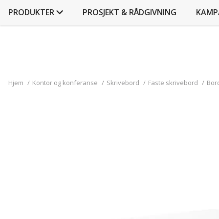
PRODUKTER
PROSJEKT & RÅDGIVNING
KAMP
Hjem
/
Kontor og konferanse
/
Skrivebord
/
Faste skrivebord
/
Bord