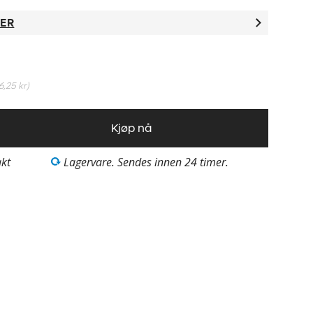
TER
6,25 kr
)
Kjøp nå
akt
Lagervare. Sendes innen 24 timer.