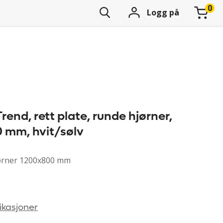
Logg på
end, rett plate, runde hjørner,
 mm, hvit/sølv
jørner 1200x800 mm
ikasjoner