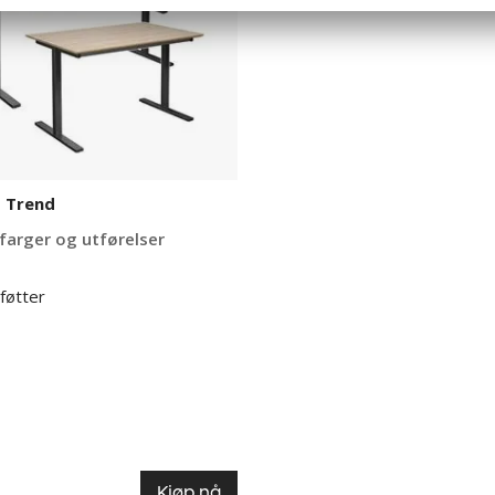
 Trend
 farger og utførelser
føtter
Kjøp nå