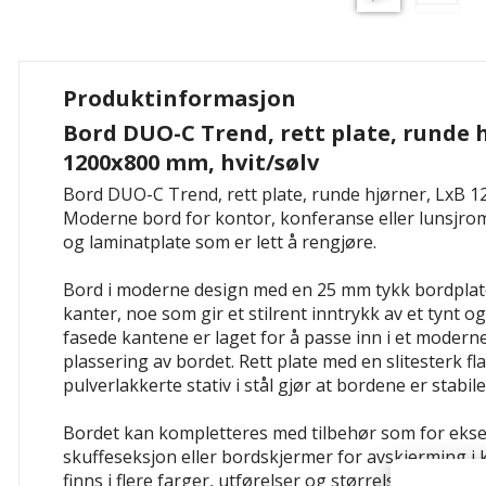
Produktinformasjon
Bord DUO-C Trend, rett plate, runde 
1200x800 mm, hvit/sølv
Bord DUO-C Trend, rett plate, runde hjørner, LxB 1
Moderne bord for kontor, konferanse eller lunsjrom 
og laminatplate som er lett å rengjøre.
Bord i moderne design med en 25 mm tykk bordplate
kanter, noe som gir et stilrent inntrykk av et tynt 
fasede kantene er laget for å passe inn i et moderne
plassering av bordet. Rett plate med en slitesterk fl
pulverlakkerte stativ i stål gjør at bordene er stabile
Bordet kan kompletteres med tilbehør som for ek
skuffeseksjon eller bordskjermer for avskjerming i
finns i flere farger, utførelser og størrelser og med 