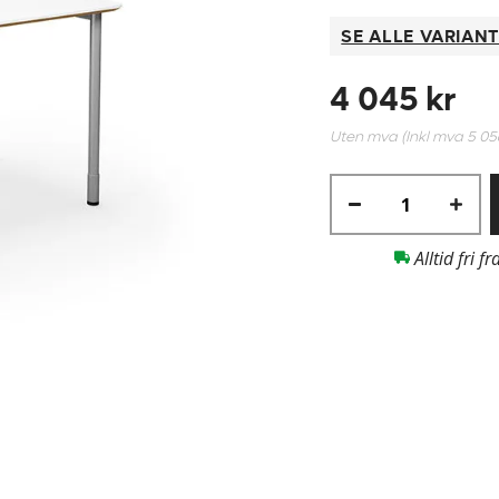
SE ALLE VARIAN
4 045 kr
Uten mva (Inkl mva
5 05
Alltid fri fr