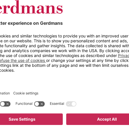
Utførelse av bordben
rbeidsplass.
d laminat. Rette eller
 Høyde 740 mm inklusiv
r ikke til bord med