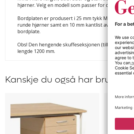
hjørner. Velg en modell som passer for deg og din a
Bordplaten er produsert i 25 mm tykk MDF, belagt me
runde hjørner samt en 10 mm kantlist av ABS-plast.
bordplate.
Obs! Den hengende skuffeseksjonen (tilbehør) passe
lengde 1200 mm.
Kanskje du også har bruk for?
Skuffeseksjon
Bord
til
DUO-
skrivebord
T
Duo
Trend