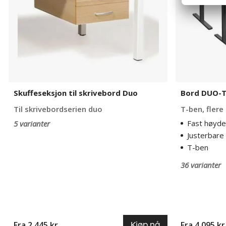
Skuffeseksjon til skrivebord Duo
Bord DUO-T
Til skrivebordserien duo
T-ben, flere
Fast høyde
5 varianter
Justerbare 
T-ben
36 varianter
Fra 2 445 kr
Fra 4 095 kr
Kjøp nå