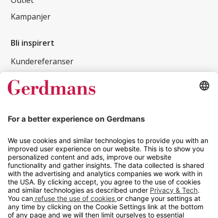
Outlet
Kampanjer
Bli inspirert
Kundereferanser
Magasin
Tips og guider
Kontakt
info@gerdmans.no
67 80 56 20
Åpningstid
Hverdager 08:00-16:00