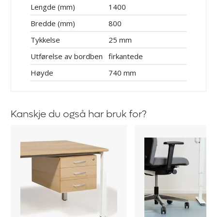
Lengde (mm)
1400
Bredde (mm)
800
Tykkelse
25 mm
Utførelse av bordben
firkantede
Høyde
740 mm
Kanskje du også har bruk for?
Skuffeseksjon
Stolunderlag
til
Protect
skrivebord
Duo