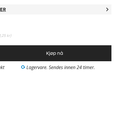
TER
1,25 kr
)
Kjøp nå
akt
Lagervare. Sendes innen 24 timer.