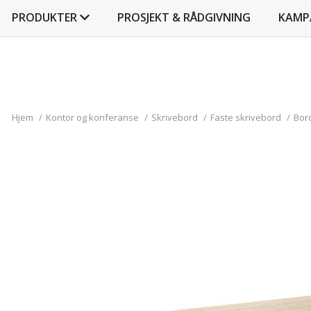
PRODUKTER
PROSJEKT & RÅDGIVNING
KAMP
Hjem
/
Kontor og konferanse
/
Skrivebord
/
Faste skrivebord
/
Bord