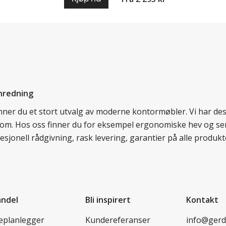
nredning
finner du et stort utvalg av moderne kontormøbler. Vi har d
llom. Hos oss finner du for eksempel ergonomiske hev og sen
esjonell rådgivning, rask levering, garantier på alle prod
andel
Bli inspirert
Kontakt
leplanlegger
Kundereferanser
info@ger