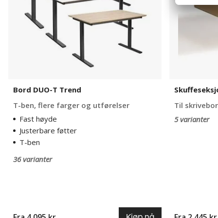
Bord DUO-T Trend
Skuffeseksj
T-ben, flere farger og utførelser
Til skrivebo
Fast høyde
5 varianter
Justerbare føtter
T-ben
36 varianter
Fra 4 095 kr
Fra 2 445 kr
Kjøp nå