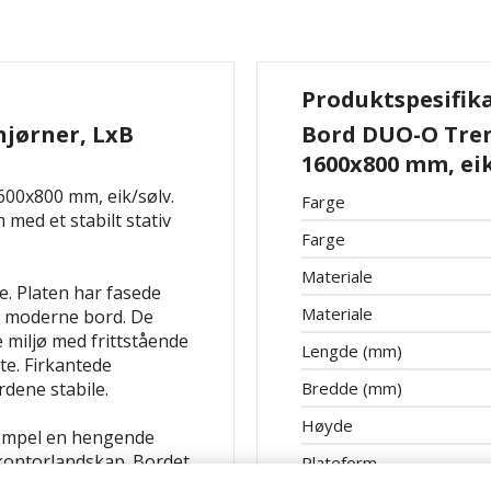
Produktspesifik
hjørner, LxB
Bord DUO-O Trend
1600x800 mm, eik
600x800 mm, eik/sølv.
Farge
med et stabilt stativ
Farge
Materiale
. Platen har fasede
Materiale
og moderne bord. De
 miljø med frittstående
Lengde (mm)
ate. Firkantede
rdene stabile.
Bredde (mm)
Høyde
sempel en hengende
 kontorlandskap. Bordet
Plateform
rette eller runde