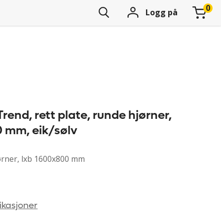
Logg på
end, rett plate, runde hjørner,
 mm, eik/sølv
jørner, lxb 1600x800 mm
ikasjoner