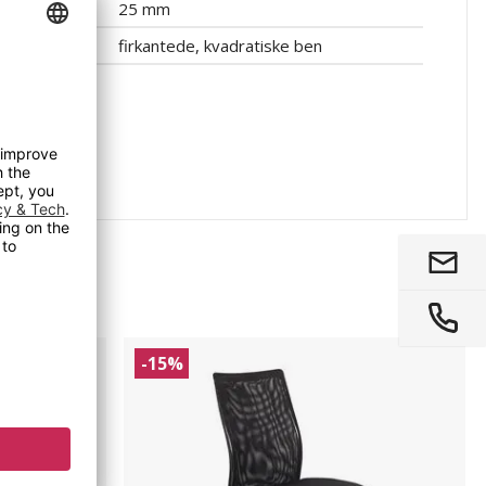
25 mm
firkantede, kvadratiske ben
Kontorstol
-15%
Hamilton