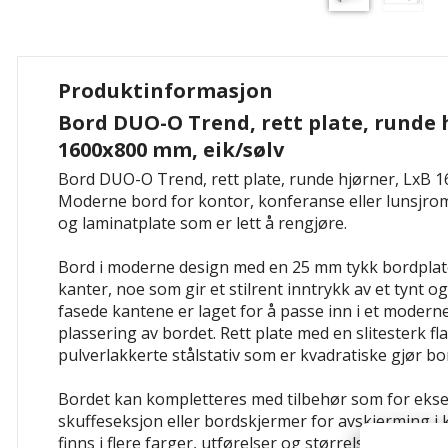
Produktinformasjon
Bord DUO-O Trend, rett plate, runde 
1600x800 mm, eik/sølv
Bord DUO-O Trend, rett plate, runde hjørner, LxB 1
Moderne bord for kontor, konferanse eller lunsjrom 
og laminatplate som er lett å rengjøre.
Bord i moderne design med en 25 mm tykk bordplate
kanter, noe som gir et stilrent inntrykk av et tynt 
fasede kantene er laget for å passe inn i et moderne
plassering av bordet. Rett plate med en slitesterk fl
pulverlakkerte stålstativ som er kvadratiske gjør bo
Bordet kan kompletteres med tilbehør som for ek
skuffeseksjon eller bordskjermer for avskjerming i
finns i flere farger, utførelser og størrelser og med 