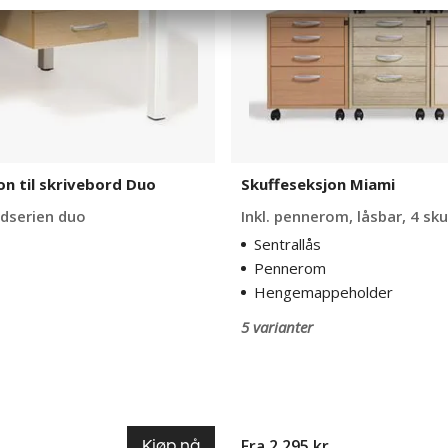
on til skrivebord Duo
Skuffeseksjon Miami
rdserien duo
Inkl. pennerom, låsbar, 4 skuf
Sentrallås
Pennerom
Hengemappeholder
5 varianter
Fra 2 295 kr
Kjøp nå