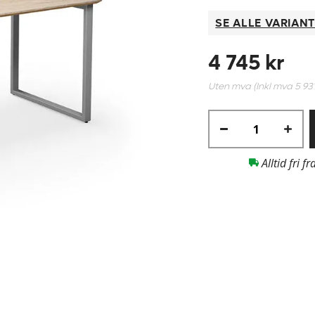
SE ALLE VARIAN
4 745 kr
Uten mva (Inkl mva
5 93
Alltid fri fr