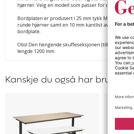
hjørner. Velg en modell som passer for deg og din a
Bordplaten er produsert i 25 mm tykk MDF, belagt me
runde hjørner samt en 10 mm kantlist av ABS-plast.
bordplate.
Obs! Den hengende skuffeseksjonen (tilbehør) passe
lengde 1200 mm.
Kanskje du også har bruk for?
Bord
Skuffeseksj
DUO-
til
T
skrivebord
Trend
Duo