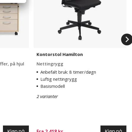
Kontorstol Hamilton
fer, på hjul
Nettingrygg
Anbefalt bruk: 8 timer/døgn
Luftig nettingrygg
Basismodell
2 varianter
Fra 2 418 kr
Kjøp nå
Kjøp nå