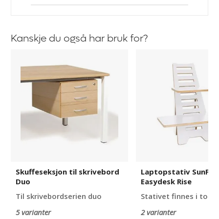
Kanskje du også har bruk for?
Skuffeseksjon
Laptopstativ
til
SunFlex
skrivebord
Easydesk
Duo
Rise
Skuffeseksjon til skrivebord
Laptopstativ SunFle
Duo
Easydesk Rise
Til skrivebordserien duo
Stativet finnes i to u
5 varianter
2 varianter