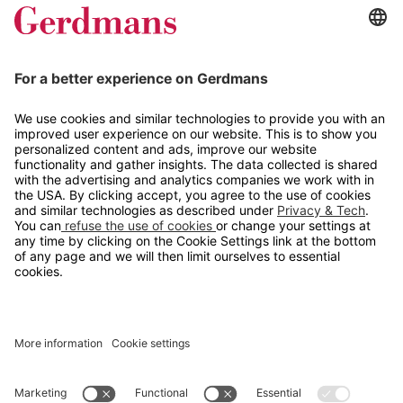
Magasin
Tips og guider
Kontakt
info@gerdmans.no
67 80 56 20
Åpningstid
Hverdager 08:00-16:00
Copyright © 2026 Gerdmans Innredninger AS. Alle priser er
eksklusive mva.
En bedrift i TAKKT-gruppen
Cookie innstillinger