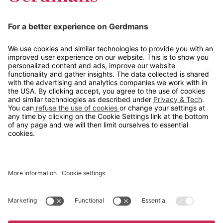
Tips og guider
Kontakt
info@gerdmans.no
67 80 56 20
Åpningstid
Hverdager 08:00-16:00
Copyright © 2026 Gerdmans Innredninger AS. Alle priser er
eksklusive mva.
En bedrift i TAKKT-gruppen
Cookie innstillinger