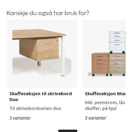
Kanskje du også har bruk for?
Skuffeseksjon
Skuffeseksjon
til
Miami
skrivebord
Duo
Skuffeseksjon til skrivebord
Skuffeseksjon Miami
Duo
Inkl. pennerom, låsbar
Til skrivebordserien duo
skuffer, på hjul
5 varianter
5 varianter