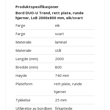
Produktspesifikasjoner
Bord DUO-U Trend, rett plate, runde
hjørner, LxB 2000x800 mm, eik/svart
Farge
eik
Farge
svart
Materiale
laminat
Materiale
stål
Lengde (mm)
2000
Bredde (mm)
800
Høyde
740 mm
Plateform
rett plate, runde
hjørner
Tykkelse
25 mm
Utførelse av bordben
firkantede