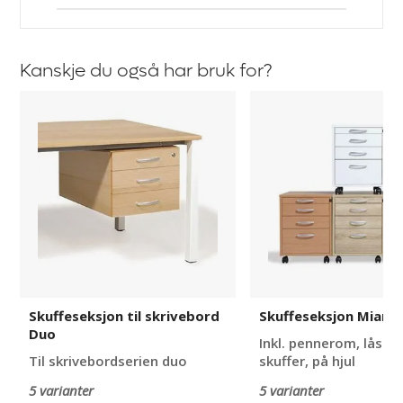
Kanskje du også har bruk for?
Skuffeseksjon
Skuffeseksjon
til
Miami
skrivebord
Duo
Skuffeseksjon til skrivebord
Skuffeseksjon Miami
Duo
Inkl. pennerom, låsbar
Til skrivebordserien duo
skuffer, på hjul
5 varianter
5 varianter