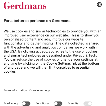
Magasin
Tips og guider
Kontakt
info@gerdmans.no
67 80 56 20
Åpningstid
Hverdager 08:00-16:00
Copyright © 2026 Gerdmans Innredninger AS. Alle priser er
eksklusive mva.
En bedrift i TAKKT-gruppen
Cookie innstillinger