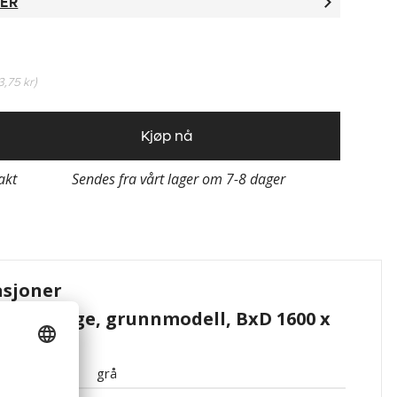
TER
3,75 kr
)
Kjøp nå
rakt
Sendes fra vårt lager om 7-8 dager
asjoner
grått Sigge, grunnmodell, BxD 1600 x
grå