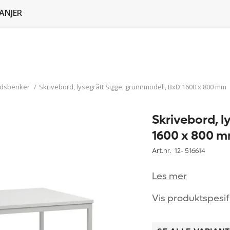
ANJER
idsbenker
/
Skrivebord, lysegrått Sigge, grunnmodell, BxD 1600 x 800 mm
Skrivebord, l
1600 x 800 
Art.nr. 12-
516614
Les mer
Vis produktspesif