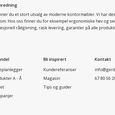
nredning
finner du et stort utvalg av moderne kontormøbler. Vi har d
llom. Hos oss finner du for eksempel ergonomiske hev og sen
esjonell rådgivning, rask levering, garantier på alle prod
andel
Bli inspirert
Kontakt
leplanlegger
Kundereferanser
info@ger
ukter A - Å
Magasin
67 80 56 2
let
Tips og guider
panjer