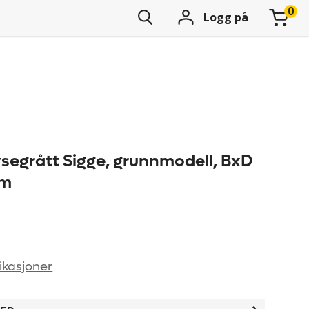
Logg på
ysegrått Sigge, grunnmodell, BxD
mm
ikasjoner