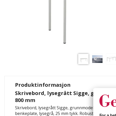
Produktinformasjon
Skrivebord, lysegrått Sigge, grunnmod
800 mm
Skrivebord, lysegrått Sigge, grunnmodell, BxD 1600
benkeplate, lysegrå, 25 mm tykk. Robust understell a