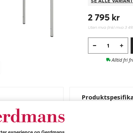
SE ALLE VARIAN
2 795 kr
Uten mva (Inkl mva
3 49
Alltid fri f
Produktspesifik
ell, BxD 1600 x
Skrivebord, lyse
800 mm
 x 800 mm. Plastbelagt
Farge
v firkantrør,