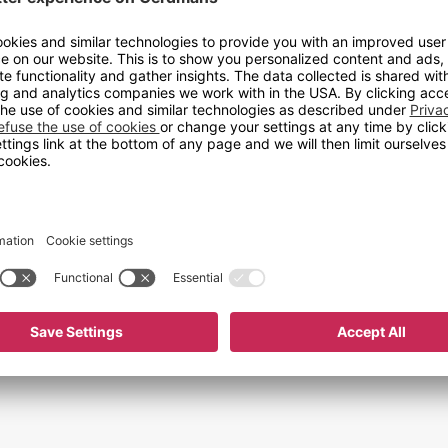
Materiale
Høyde (mm)
0 x 570 mm.
Bredde (mm)
Dybde
Tykkelse
Stativfarge
Stativmateriale
Platetype