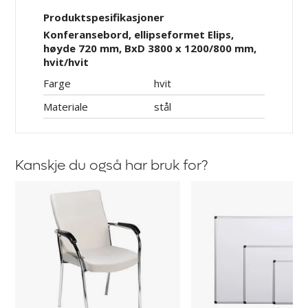
Produktspesifikasjoner
Konferansebord, ellipseformet Elips,
høyde 720 mm, BxD 3800 x 1200/800 mm,
hvit/hvit
Farge
hvit
Materiale
stål
Kanskje du også har bruk for?
Konferansestol
Whiteboard
Emmy,
Viol
2-
i
pk
lakkert
stål