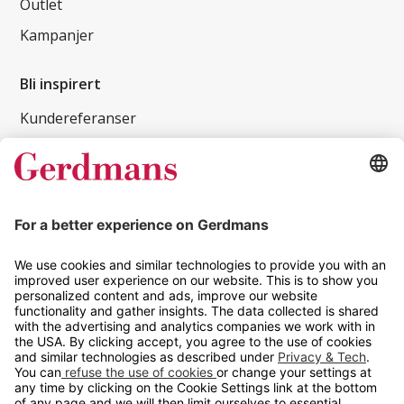
Outlet
Kampanjer
Bli inspirert
Kundereferanser
Magasin
Tips og guider
Kontakt
info@gerdmans.no
67 80 56 20
Åpningstid
Hverdager 08:00-16:00