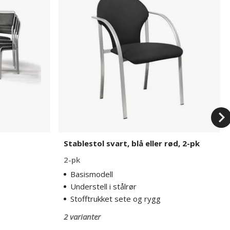
blå
eller
rød,
2-
pk
Stablestol svart, blå eller rød, 2-pk
2-pk
Basismodell
Understell i stålrør
Stofftrukket sete og rygg
2 varianter