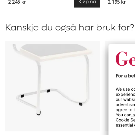
2 245 kr
2 195 kr
Kjøp nå
Kanskje du også har bruk for?
Gulvbeskyttelse
Seatguard
til
by
stablestol
Office
Milano
Beat,
for
aktiv
sitting