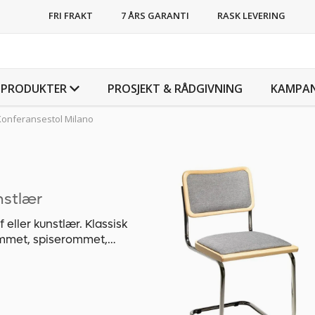
FRI FRAKT
7 ÅRS GARANTI
RASK LEVERING
PRODUKTER
PROSJEKT & RÅDGIVNING
KAMPAN
Konferansestol Milano
nstlær
 eller kunstlær. Klassisk
rommet, spiserommet,
ser. Sete- og
, spenstbehandlede stålrør