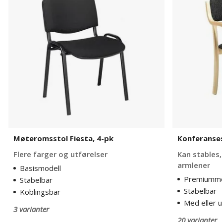
4-
pk
Møteromsstol Fiesta, 4-pk
Konferanses
Flere farger og utførelser
Kan stables,
armlener
Basismodell
Premiummo
Stabelbar
Stabelbar
Koblingsbar
Med eller 
3 varianter
20 varianter