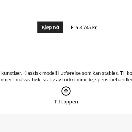
Fra 3 745 kr
Kjøp nå
er kunstlær. Klassisk modell i utførelse som kan stables. T
mmer i massiv bøk, stativ av forkrommede, spenstbehandlede 
Til toppen