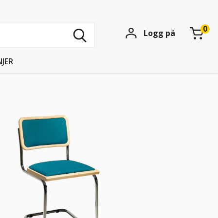
Søk
Logg på
blant
15739
produkter
JER