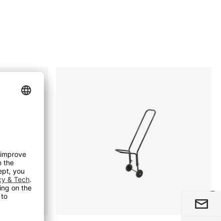
Stoltralle
Mac
Chair