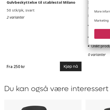
Gulvbeskyttelse til stablestol Milano
Seatguard b
sitting
50 stk/pk, svart
For micropa
2 varianter
Krever inge
tilkoblinger
Effektivise
konsentras
Unikt prod
0 varianter
Fra 250 kr
Kjøp nå
Du kan også være interessert 
Møteromsstol
Konferanse
Fiesta,
Chelsea