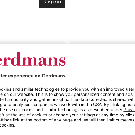
Kjøp nå
Kantinebord
Vicky
Square