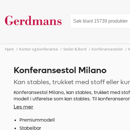
Hjem
/
Kontor og konferanse
/
Stoler & Bord
/
Konferansestoler
/
Konferansestol Milano
Kan stables, trukket med stoff eller ku
Konferansestol Milano, kan stables, trukket med stoff
modell i utførelse som kan stables. Til konferanse
kantinen eller som besøksstol ved kontorarbeidsplas
Les mer
ryggstørammer i massiv bøk, stativ av forkrommede
og "tøfler" som beskytter gulvet.
Premiummodell
Stabelbar