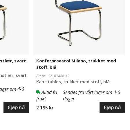
blå
stlær, svart
Konferansestol Milano, trukket med
stoff, blå
nstlær, svart
Art.nr. 12-
61486-12
Kan stables, trukket med stoff, blå
lager om 4-6
Alltid fri
Sendes fra vårt lager om 4-6
frakt
dager
2 195 kr
Kjøp nå
Kjøp nå