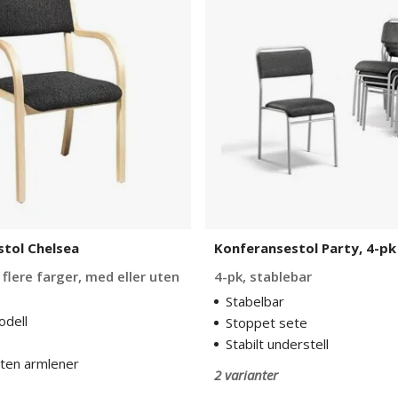
4-
pk
tol Chelsea
Konferansestol Party, 4-pk
 flere farger, med eller uten
4-pk, stablebar
Stabelbar
dell
Stoppet sete
Stabilt understell
uten armlener
2 varianter