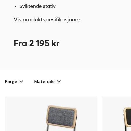
Sviktende stativ
Vis produktspesifikasjoner
Fra 2 195 kr
Farge
Materiale
Konferansestol
425969
Konferansest
815504
Milano,
Milano,
trukket
trukket
med
med
stoff,
stoff,