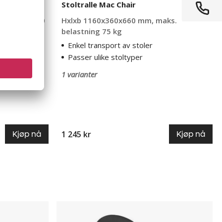
Stoltralle Mac Chair
200 til 1800
Hxlxb 1160x360x660 mm, maks.
belastning 75 kg
Enkel transport av stoler
Passer ulike stoltyper
1 varianter
1 245 kr
Kjøp nå
Kjøp nå
Stablestol
svart,