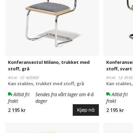
grå
svart
Konferansestol Milano, trukket med
Konferanses
stoff, grå
stoff, svart
Art.nr. 12-
425969
Art.nr. 12-
8155
Kan stables, trukket med stoff, grå
Kan stables,
Alltid fri
Sendes fra vårt lager om 4-6
Alltid fri
frakt
dager
frakt
2 195 kr
2 195 kr
Kjøp nå
Konferansestol
61489-
Konferansest
819082
Milano,
12
Milano,