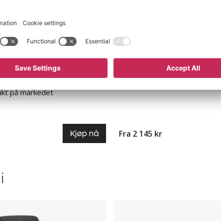
y Office Beat, for aktiv
Kantinebord Vicky Square
Bredde 800 mm, lengde fra 1
user
mm, flere farger
n installasjoner eller
Klassisk design
Flere platestørrelser
rer arbeidet og øker
Lett understell
jonen
45 varianter
ukt på markedet
Fra 2 145 kr
Kjøp nå
i
stol
Konferansestol
Party,