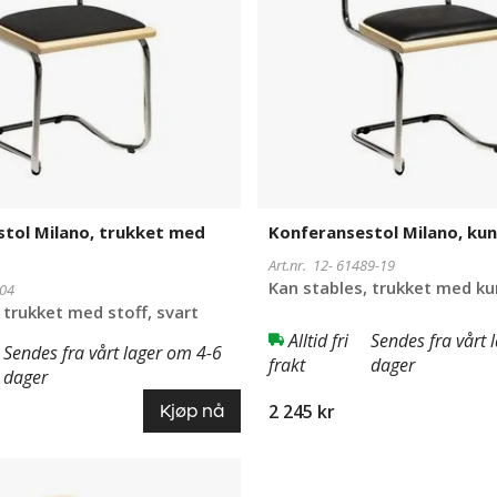
tol Milano, trukket med
Konferansestol Milano, kun
Art.nr. 12-
61489-19
Kan stables, trukket med ku
04
 trukket med stoff, svart
Alltid fri
Sendes fra vårt 
Sendes fra vårt lager om 4-6
frakt
dager
dager
2 245 kr
Kjøp nå
ol