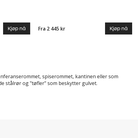
Fra 2 445 kr
Kjøp nå
Kjøp nå
il konferanserommet, spiserommet, kantinen eller som
stålrør og "tøfler" som beskytter gulvet.