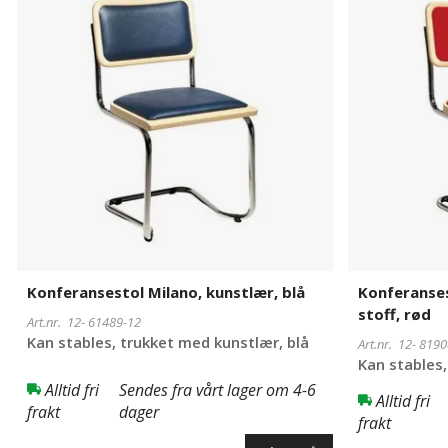
kunstlær,
trukket
blå
med
stoff,
rød
Konferansestol Milano, kunstlær, blå
Konferanses
stoff, rød
Art.nr. 12-
61489-12
Kan stables, trukket med kunstlær, blå
Art.nr. 12-
8190
Kan stables,
Alltid fri
Sendes fra vårt lager om 4-6
Alltid fri
frakt
dager
frakt