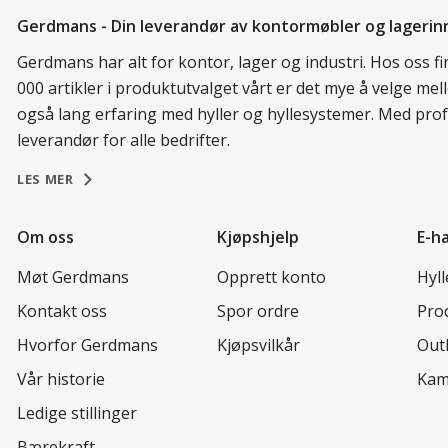
Gerdmans - Din leverandør av kontormøbler og lagerin
Gerdmans har alt for kontor, lager og industri. Hos oss 
000 artikler i produktutvalget vårt er det mye å velge me
også lang erfaring med hyller og hyllesystemer. Med prof
leverandør for alle bedrifter.
LES MER
Om oss
Kjøpshjelp
E-h
Møt Gerdmans
Opprett konto
Hyl
Kontakt oss
Spor ordre
Prod
Hvorfor Gerdmans
Kjøpsvilkår
Out
Vår historie
Kam
Ledige stillinger
Bærekraft