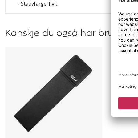
- Stativfarge: hvit
Kanskje du også har bruk for?
Seatguard
by
Office
Beat,
for
aktiv
sitting