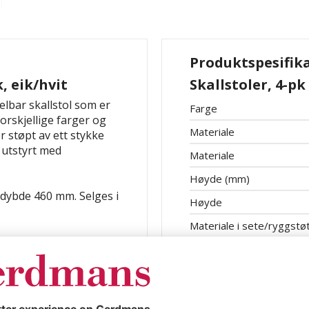
Produktspesifik
k, eik/hvit
Skallstoler, 4-pk
belbar skallstol som er
Farge
forskjellige farger og
Materiale
 støpt av ett stykke
r utstyrt med
Materiale
Høyde (mm)
dybde 460 mm. Selges i
Høyde
Materiale i sete/ryggstø
ate (HPL)
Sittehøyde
Maks belastning