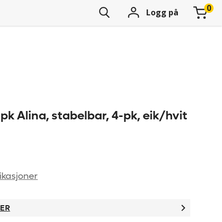
Logg på
-pk Alina, stabelbar, 4-pk, eik/hvit
ikasjoner
TER