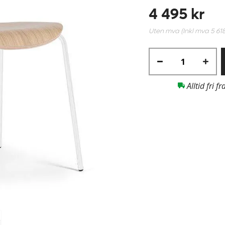
4 495 kr
Uten mva (Inkl mva
5 61
Alltid fri fr