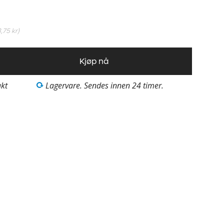
8,75 kr
)
Kjøp nå
akt
Lagervare. Sendes innen 24 timer.