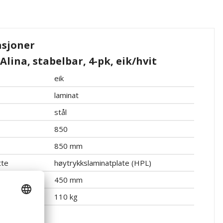
asjoner
 Alina, stabelbar, 4-pk, eik/hvit
eik
laminat
stål
850
850 mm
tte
høytrykkslaminatplate (HPL)
450 mm
110 kg