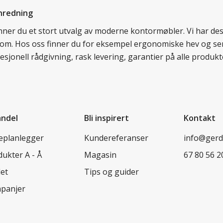
nredning
finner du et stort utvalg av moderne kontormøbler. Vi har d
llom. Hos oss finner du for eksempel ergonomiske hev og sen
esjonell rådgivning, rask levering, garantier på alle prod
andel
Bli inspirert
Kontakt
leplanlegger
Kundereferanser
info@ger
ukter A - Å
Magasin
67 80 56 2
let
Tips og guider
panjer