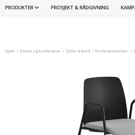
PRODUKTER
PROSJEKT & RÅDGIVNING
KAMP
Hjem
/
Kontor og konferanse
/
Stoler & Bord
/
Konferansestoler
/
S