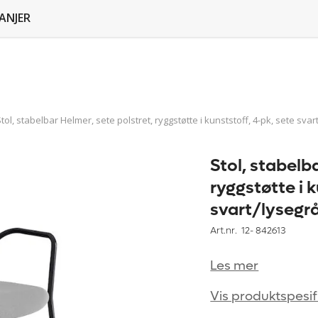
ANJER
tol, stabelbar Helmer, sete polstret, ryggstøtte i kunststoff, 4-pk, sete svar
Stol, stabelb
ryggstøtte i k
svart/lysegrå
Art.nr. 12-
842613
Les mer
Vis produktspesif