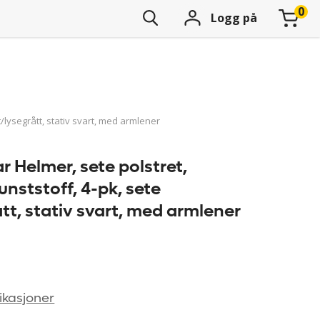
Logg på
t/lysegrått, stativ svart, med armlener
ar Helmer, sete polstret,
unststoff, 4-pk, sete
tt, stativ svart, med armlener
ikasjoner