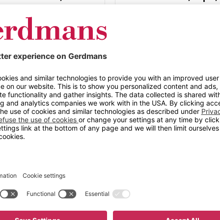
med armlener
nststoff, 4-pk, sete
Farge
r stabelbar. Den er den
Farge
aler.
tativ.
Materiale
Høyde (mm)
Bredde
Dybde
Høyde
Maks belastning
Ryggstøttehøyde
Sittebredde
Setedybde
Setehøyde