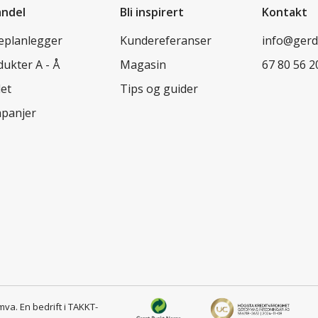
andel
Bli inspirert
Kontakt
leplanlegger
Kundereferanser
info@ger
ukter A - Å
Magasin
67 80 56 2
let
Tips og guider
panjer
 mva.
En bedrift i TAKKT-