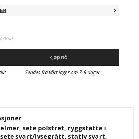
TER
8,75 kr
)
Kjøp nå
rakt
Sendes fra vårt lager om 7-8 dager
asjoner
elmer, sete polstret, ryggstøtte i
 sete svart/lysegrått, stativ svart,