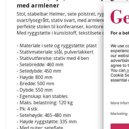
med armlener
Stol, stabelbar Helmer, sete polstret, ryggstøtte i ku
svart/lysegrått, stativ svart, med armlener. Stolen e
perfekte stolen til konferanser, kontorer og kurslok
Med ryggstøtte i kunststoff, tekstilsete og firebens s
- Materiale i sete og ryggstøtte: plast
- Stativmateriale: stål, pulverlakkert
- Stativutførelse: stativ med 4 ben
- Setebredde: 460 mm
- Setedybde: 450 mm
- Høyde: 800 mm
- Bredde: 500 mm
- Dybde: 550 mm
- Egenskap: kan stables
- Maks. belastning: 120 kg
- Pk: 4 stk
- Setehøyde: 465-480 mm
- Høyde ryggstøtte: 335 mm
- Med puter: seteflate