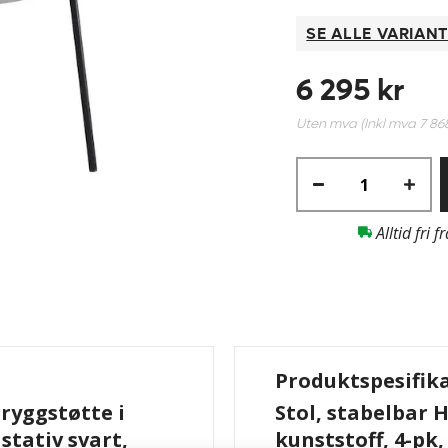
SE ALLE VARIAN
6 295 kr
Uten mva (Inkl mva
7 86
Alltid fri f
Produktspesifik
 ryggstøtte i
Stol, stabelbar H
 stativ svart,
kunststoff, 4-pk,