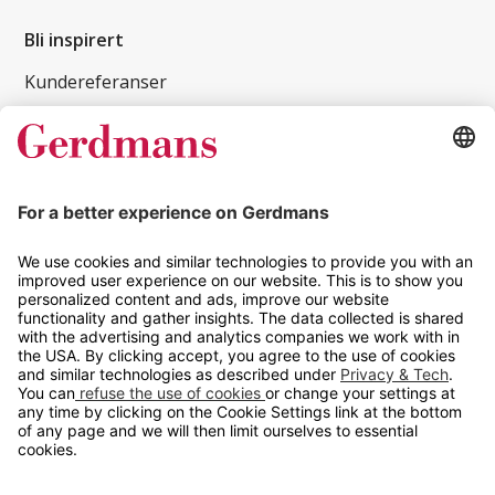
Bli inspirert
Kundereferanser
Magasin
Tips og guider
Kontakt
info@gerdmans.no
67 80 56 20
Åpningstid
Hverdager 08:00-16:00