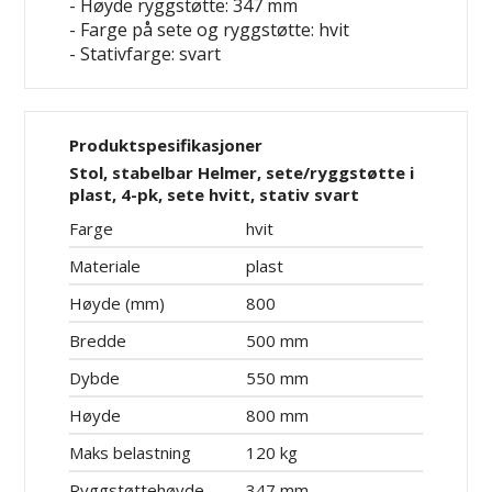
- Høyde ryggstøtte: 347 mm
- Farge på sete og ryggstøtte: hvit
- Stativfarge: svart
Produktspesifikasjoner
Stol, stabelbar Helmer, sete/ryggstøtte i
plast, 4-pk, sete hvitt, stativ svart
Farge
hvit
Materiale
plast
Høyde (mm)
800
Bredde
500 mm
Dybde
550 mm
Høyde
800 mm
Maks belastning
120 kg
Ryggstøttehøyde
347 mm