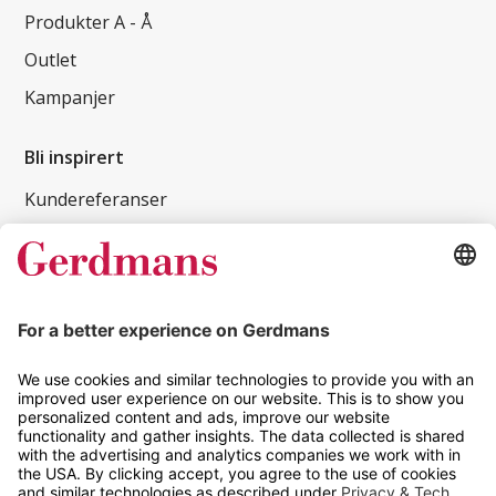
Produkter A - Å
Outlet
Kampanjer
Bli inspirert
Kundereferanser
Magasin
Tips og guider
Kontakt
info@gerdmans.no
67 80 56 20
Åpningstid