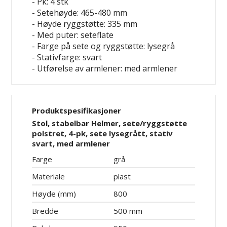
- Pk: 4 stk
- Setehøyde: 465-480 mm
- Høyde ryggstøtte: 335 mm
- Med puter: seteflate
- Farge på sete og ryggstøtte: lysegrå
- Stativfarge: svart
- Utførelse av armlener: med armlener
Produktspesifikasjoner
Stol, stabelbar Helmer, sete/ryggstøtte
polstret, 4-pk, sete lysegrått, stativ
svart, med armlener
Farge
grå
Materiale
plast
Høyde (mm)
800
Bredde
500 mm