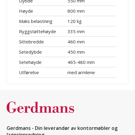
Dybde
550 mm
Høyde
800 mm
Maks belastning
120 kg
Ryggstøttehøyde
335 mm
Sittebredde
460 mm
Setedybde
450 mm
Setehøyde
465-480 mm
Utførelse
med armlene
Gerdmans - Din leverandør av kontormøbler og
lagerinnredning