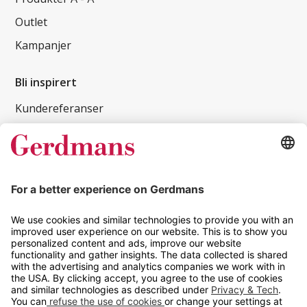
Outlet
Kampanjer
Bli inspirert
Kundereferanser
Magasin
Tips og guider
Kontakt
info@gerdmans.no
67 80 56 20
Åpningstid
Hverdager 08:00-16:00