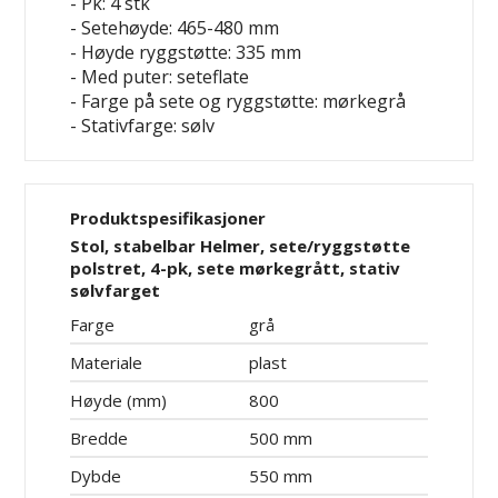
- Pk: 4 stk
- Setehøyde: 465-480 mm
- Høyde ryggstøtte: 335 mm
- Med puter: seteflate
- Farge på sete og ryggstøtte: mørkegrå
- Stativfarge: sølv
Produktspesifikasjoner
Stol, stabelbar Helmer, sete/ryggstøtte
polstret, 4-pk, sete mørkegrått, stativ
sølvfarget
Farge
grå
Materiale
plast
Høyde (mm)
800
Bredde
500 mm
Dybde
550 mm