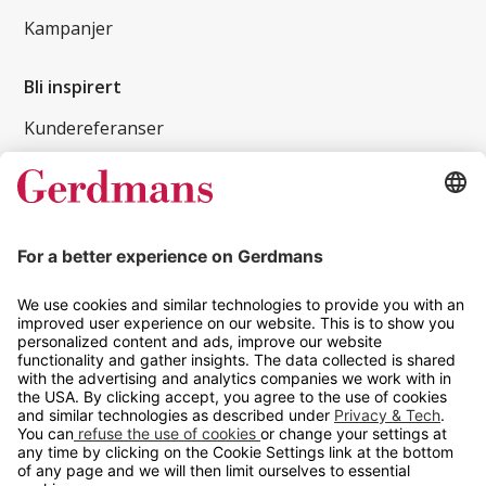
Kampanjer
Bli inspirert
Kundereferanser
Magasin
Tips og guider
Kontakt
info@gerdmans.no
67 80 56 20
Åpningstid
Hverdager 08:00-16:00