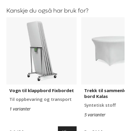
Kanskje du også har bruk for?
Vogn
Trekk
til
til
klappbord
sammenleggbart
Fixbordet
bord
Kalas
Vogn til klappbord Fixbordet
Trekk til sammenleg
bord Kalas
Til oppbevaring og transport
Syntetisk stoff
1 varianter
5 varianter