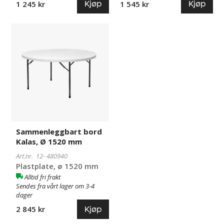
Kjøp
Kjøp
1 245 kr
1 545 kr
Sammenleggbart
480940
bord
Kalas,
Ø
1520
mm
Sammenleggbart bord
Kalas, Ø 1520 mm
Art.nr. 12-
480940
Plastplate, ø 1520 mm
Alltid fri frakt
Sendes fra vårt lager om 3-4
dager
Kjøp
2 845 kr