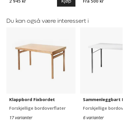
Kjøp
2 945 kr
Fra 500 kr
Du kan også være interessert i
Klappbord
Sammenleggbart
Fixbordet
Partybord
Klappbord Fixbordet
Sammenleggbart Pa
Forskjellige bordoverflater
Forskjellige bordover
17 varianter
6 varianter