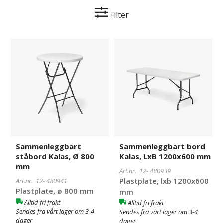
Filter
Sammenleggbart
480941
Sammenleggbart
480939
ståbord
bord
Kalas,
Kalas,
Ø
LxB
800
1200x600
mm
mm
Sammenleggbart
Sammenleggbart bord
ståbord Kalas, Ø 800
Kalas, LxB 1200x600 mm
mm
Art.nr. 12-
480939
Plastplate, lxb 1200x600
Art.nr. 12-
480941
Plastplate, ø 800 mm
mm
Alltid fri frakt
Alltid fri frakt
Sendes fra vårt lager om 3-4
Sendes fra vårt lager om 3-4
dager
dager