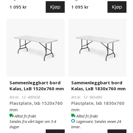
Kjøp
Kjøp
1 095 kr
1 095 kr
Sammenleggbart
480938
Sammenleggbart
965484
bord
bord
Kalas,
Kalas,
LxB
LxB
1520x760
1830x760
mm
mm
Sammenleggbart bord
Sammenleggbart bord
Kalas, LxB 1520x760 mm
Kalas, LxB 1830x760 mm
Art.nr. 12-
480938
Art.nr. 12-
965484
Plastplate, lxb 1520x760
Plastplate, lxb 1830x760
mm
mm
Alltid fri frakt
Alltid fri frakt
Sendes fra vårt lager om 3-4
Lagervare. Sendes innen 24
dager
timer.