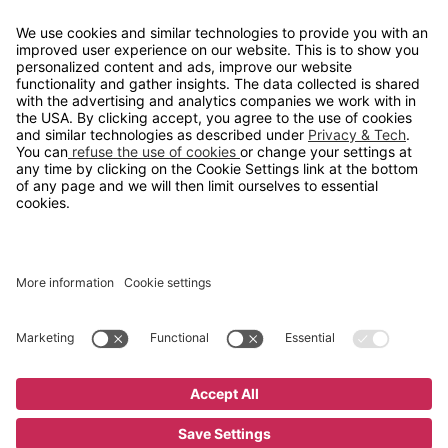
info@gerdmans.no
67 80 56 20
Åpningstid
Hverdager 08:00-16:00
Copyright © 2026 Gerdmans Innredninger AS. Alle priser er
eksklusive mva.
En bedrift i TAKKT-gruppen
Cookie innstillinger