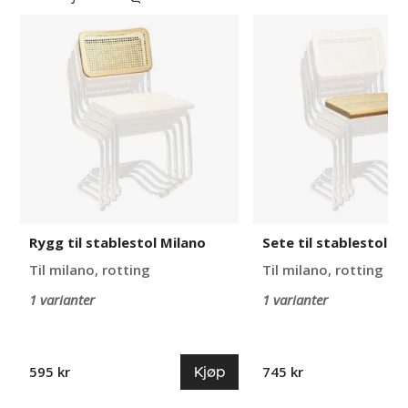
Rygg
Sete
til
til
stablestol
stablestol
Milano
Milano
Rygg til stablestol Milano
Sete til stablestol M
Til milano, rotting
Til milano, rotting
1 varianter
1 varianter
Kjøp
595 kr
745 kr