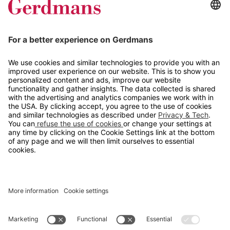
Tips og guider
Kontakt
info@gerdmans.no
67 80 56 20
Åpningstid
Hverdager 08:00-16:00
Copyright © 2026 Gerdmans Innredninger AS. Alle priser er
eksklusive mva.
En bedrift i TAKKT-gruppen
Cookie innstillinger