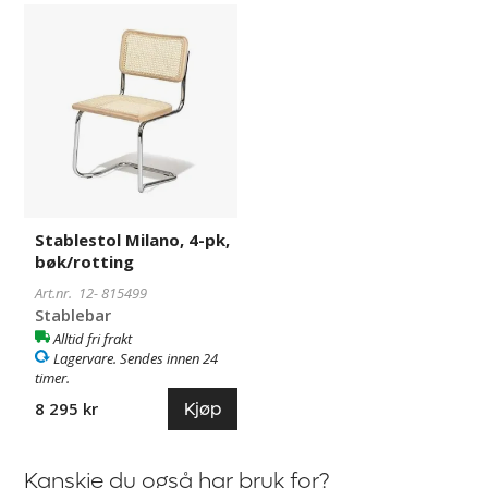
Stablestol
815499
Milano,
4-
pk,
bøk/rotting
Stablestol Milano, 4-pk,
bøk/rotting
Art.nr. 12-
815499
Stablebar
Alltid fri frakt
Lagervare. Sendes innen 24
timer.
Kjøp
8 295 kr
Kanskje du også har bruk for?