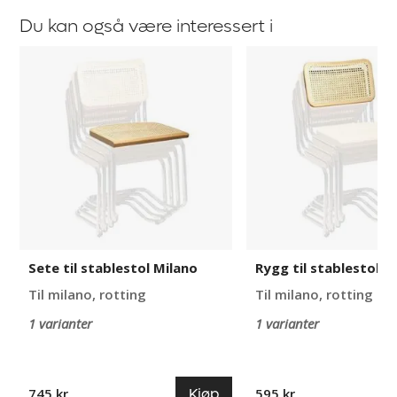
Du kan også være interessert i
Sete
Rygg
til
til
stablestol
stablestol
Milano
Milano
Sete til stablestol Milano
Rygg til stablestol M
Til milano, rotting
Til milano, rotting
1 varianter
1 varianter
Kjøp
745 kr
595 kr