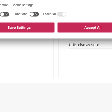
Setedybde
Setehøyde
Platebredde
Platelengde
Utførelse
Utførelse av sete