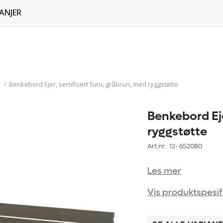
ANJER
d
/
Benkebord Ejer, sertifisert furu, gråbrun, med ryggstøtte
Benkebord Eje
ryggstøtte
Art.nr. 12-
652080
Les mer
Vis produktspesif