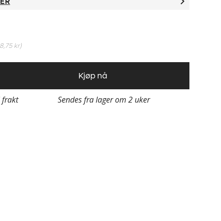
TER
18,75 kr
)
Kjøp nå
i frakt
Sendes fra lager om 2 uker