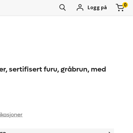
Logg på
r, sertifisert furu, gråbrun, med
ikasjoner