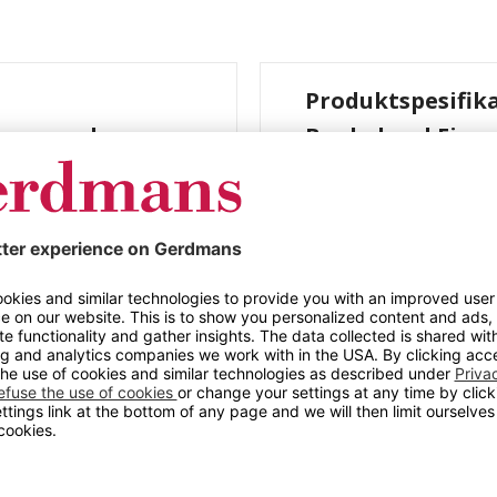
Produktspesifik
brun, med
Benkebord Ejer, 
ryggstøtte
tøtte. Dette
Farge
gn med naturlig
Materiale
ebenker med plass til 6
 med varmgalvaniserte
Høyde (mm)
deg mange års glede
Bordbredde
 oppholdsområder i
uftsanlegg.
Bordhøyde
Bordlengde
Dybde
Lengde