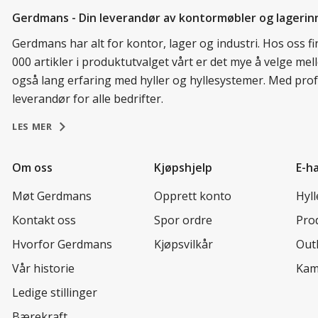
Gerdmans - Din leverandør av kontormøbler og lagerin
Gerdmans har alt for kontor, lager og industri. Hos oss 
000 artikler i produktutvalget vårt er det mye å velge me
også lang erfaring med hyller og hyllesystemer. Med prof
leverandør for alle bedrifter.
LES MER
Om oss
Kjøpshjelp
E-h
Møt Gerdmans
Opprett konto
Hyl
Kontakt oss
Spor ordre
Prod
Hvorfor Gerdmans
Kjøpsvilkår
Out
Vår historie
Kam
Ledige stillinger
Bærekraft