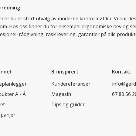
nredning
finner du et stort utvalg av moderne kontormøbler. Vi har d
llom. Hos oss finner du for eksempel ergonomiske hev og sen
esjonell rådgivning, rask levering, garantier på alle prod
andel
Bli inspirert
Kontakt
leplanlegger
Kundereferanser
info@ger
ukter A - Å
Magasin
67 80 56 2
let
Tips og guider
panjer