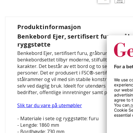
Produktinformasjon
Benkebord Ejer, sertifisert furu, grå
ryggstøtte
Benkebord Ejer, sertifisert furu, gråbrun, med ryggs
benkebordsettet tilbyr moderne, stilfullt møbeldesi
karakter. Det består av ett bord og to separate sitt
personer. Det er produsert i FSC®-sertifisert furu
stålrammer og vil med sin stabile konstruksjon gi 
selv ved daglig bruk. Ideelt for utendørs pause- og
bedrifter, offentlige innretninger samt park- og fril
Slik tar du vare på utemøbler
- Materiale i sete og ryggstøtte: furu
- Lengde: 1860 mm
- Bordhøyde: 730 mm