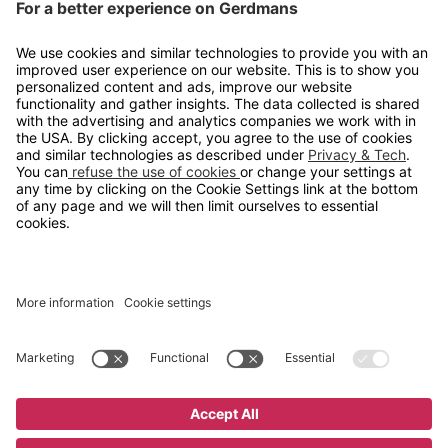
Kontakt
info@gerdmans.no
67 80 56 20
Åpningstid
Hverdager 08:00-16:00
Copyright © 2026 Gerdmans Innredninger AS. Alle priser er
eksklusive mva.
En bedrift i TAKKT-gruppen
Cookie innstillinger
Kjøp nå
8 295 kr