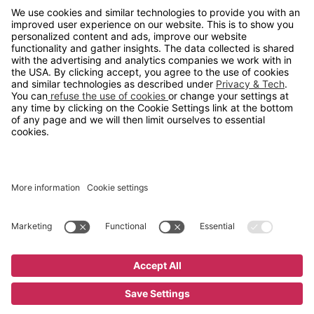
info@gerdmans.no
67 80 56 20
Åpningstid
Hverdager 08:00-16:00
Copyright © 2026 Gerdmans Innredninger AS. Alle priser er
eksklusive mva.
En bedrift i TAKKT-gruppen
Cookie innstillinger