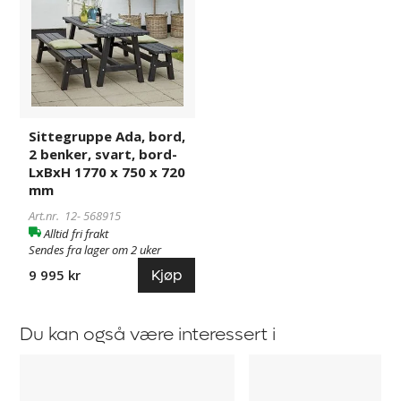
2
benker,
svart,
bord-
LxBxH
1770
x
Sittegruppe Ada, bord,
750
2 benker, svart, bord-
x
LxBxH 1770 x 750 x 720
720
mm
mm
Art.nr. 12-
568915
Alltid fri frakt
Sendes fra lager om 2 uker
Kjøp
9 995 kr
Du kan også være interessert i
Benkesett
Piknikbord
Rondo
Robust