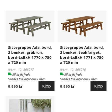
Sittegruppe
568917
Sittegruppe
568916
Ada,
Ada,
bord,
bord,
2
2
benker,
benker,
gråbrun,
teakfarget,
bord-
bord-
Sittegruppe Ada, bord,
Sittegruppe Ada, bord,
LxBxH
LxBxH
2 benker, gråbrun,
2 benker, teakfarget,
1770
1771
bord-LxBxH 1770 x 750
bord-LxBxH 1771 x 750
x
x
x 720 mm
x 720 mm
750
750
Art.nr. 12-
568917
Art.nr. 12-
568916
x
x
Alltid fri frakt
Alltid fri frakt
720
720
Sendes fra lager om 2 uker
Sendes fra lager om 2 uker
mm
mm
Kjøp
Kjøp
9 995 kr
9 995 kr
Sittegruppe
568915
Ada,
bord,