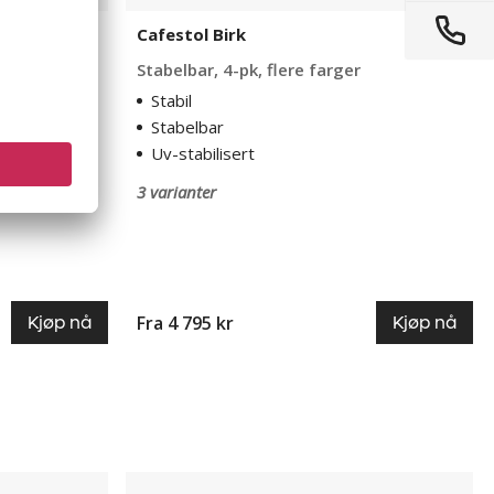
Cafestol Birk
rger
Stabelbar, 4-pk, flere farger
Stabil
Stabelbar
Uv-stabilisert
3 varianter
Fra 4 795 kr
Kjøp nå
Kjøp nå
Utebord