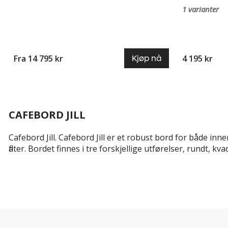
1 varianter
Fra 14 795 kr
4 195 kr
Kjøp nå
CAFEBORD JILL
Cafebord Jill. Cafebord Jill er et robust bord for både inn
flater. Bordet finnes i tre forskjellige utførelser, rundt, k