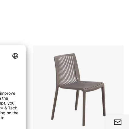
Cafestol
Birk