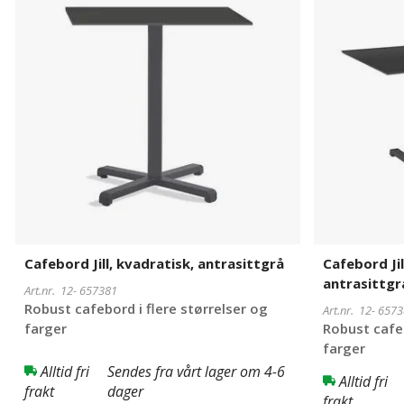
kvadratisk,
rektangulært
antrasittgrå
antrasittgrå
Cafebord Jill, kvadratisk, antrasittgrå
Cafebord Jil
antrasittgr
Art.nr. 12-
657381
Robust cafebord i flere størrelser og
Art.nr. 12-
6573
farger
Robust cafeb
farger
Alltid fri
Sendes fra vårt lager om 4-6
Alltid fri
frakt
dager
frakt