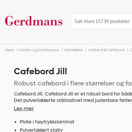
Hjem
/
Kontor og konferanse
/
Utemøbler
/
Utebord & Cafebord
/
C
Cafebord Jill
Robust cafebord i flere størrelser og fa
Cafebord Jill. Cafebord Jill er et robust bord for bå
Det pulverlakkerte stålstativet med justerbare føtter 
selv på ujevne flater. Bordet finnes i tre forskjellige 
Les mer
eller rektangulært. Velg mellom hvit eller antrasittgr
Plate i høytrykkslaminat
Pulverlakkert stativ