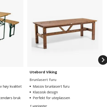
Viking
Utebord Viking
Brunlasert furu
 høy kvalitet
Massiv brunlasert furu
Klassisk design
tendørs bruk
Perfekt for uteplassen
1 varianter