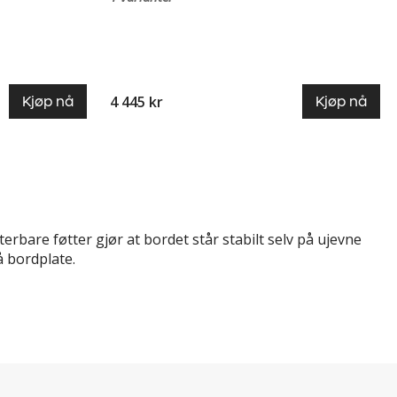
4 445 kr
Kjøp nå
Kjøp nå
terbare føtter gjør at bordet står stabilt selv på ujevne
rå bordplate.