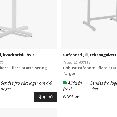
l, kvadratisk, hvit
Cafebord Jill, rektangulært,
79
Art.nr. 12-
657384
ord i flere størrelser og
Robust cafebord i flere stør
farger
Sendes fra vårt lager om 4-6
Alltid fri
Sendes fra lag
dager
frakt
uker
6 395 kr
Kjøp nå