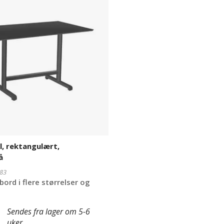
,
l, rektangulært,
å
83
ord i flere størrelser og
Sendes fra lager om 5-6
uker