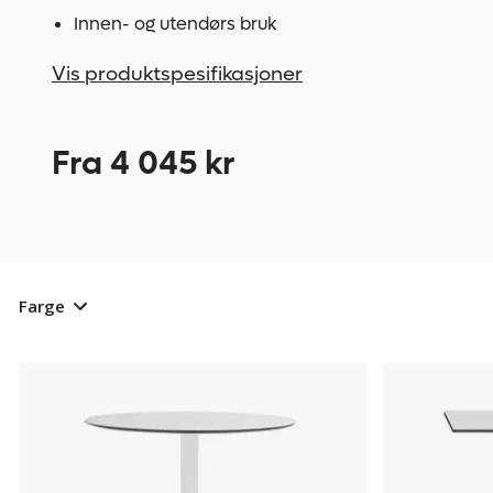
Innen- og utendørs bruk
Vis produktspesifikasjoner
Fra 4 045 kr
Farge
Cafebord
657377
Cafebord
657379
Jill,
Jill,
rundt,
kvadratisk,
hvit
hvit