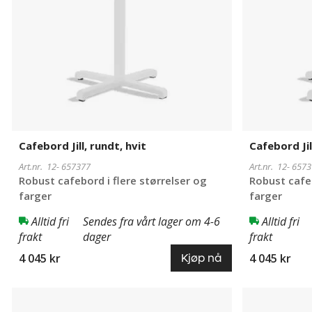
Cafebord Jill, rundt, hvit
Cafebord Jil
Art.nr. 12-
657377
Art.nr. 12-
6573
Robust cafebord i flere størrelser og
Robust cafeb
farger
farger
Alltid fri
Sendes fra vårt lager om 4-6
Alltid fri
frakt
dager
frakt
4 045 kr
4 045 kr
Kjøp nå
Cafebord
657381
Cafebord
657383
Jill,
Jill,