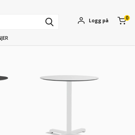
Søk
Logg på
blant
15739
produkter
JER