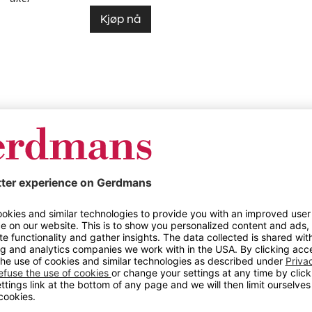
Kjøp nå
Cafestol
Boel