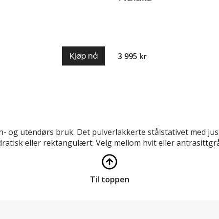
3 995 kr
Kjøp nå
en- og utendørs bruk. Det pulverlakkerte stålstativet med jus
vadratisk eller rektangulært. Velg mellom hvit eller antrasittg
Til toppen