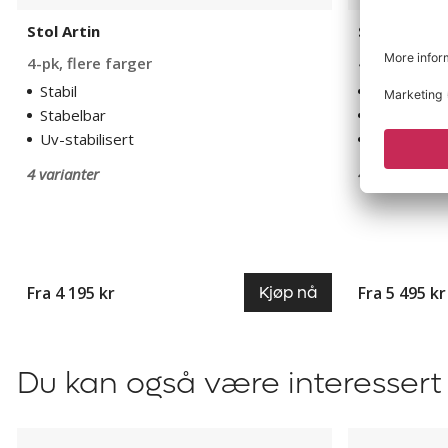
Stol Artin
Stol Artin 
4-pk, flere farger
4-pk, flere 
Stabil
Stabil
Stabelbar
Stabelbar
Uv-stabilisert
Uv-stabilis
4 varianter
4 varianter
Fra 4 195 kr
Fra 5 495 kr
Kjøp nå
Du kan også være interessert 
Utemøbler
Bord-