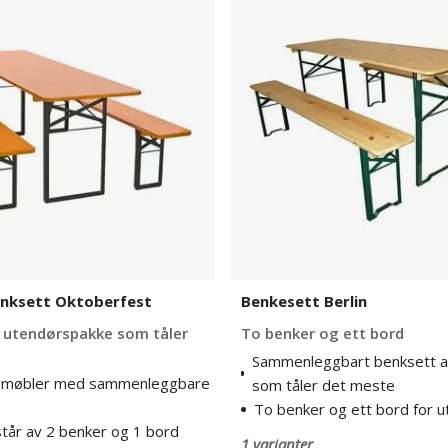
Berlin
t
enksett Oktoberfest
Benkesett Berlin
 utendørspakke som tåler
To benker og ett bord
Sammenleggbart benksett av
ke møbler med sammenleggbare
som tåler det meste
To benker og ett bord for u
tår av 2 benker og 1 bord
1 varianter