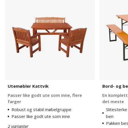
Kattvik
og
benksett
Oktoberfes
Utemøbler Kattvik
Bord- og b
Passer like godt ute som inne, flere
En komplett
farger
det meste
Robust og stabil møbelgruppe
Slitester
Passer like godt ute som inne
ben
Pakken bes
2 varianter