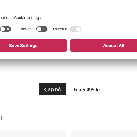
med armlener
Cafestol Boel
farger
Stabelbar, 4 stk/pk, flere fa
Stabil
Stabelbar
ert
Uv-stabilisert
3 varianter
Fra 6 495 kr
Kjøp nå
i
Benkesett