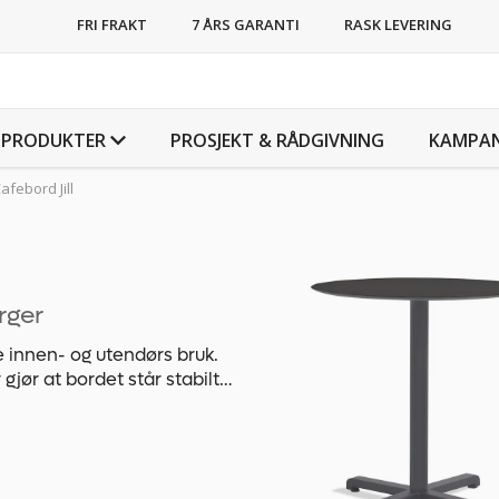
FRI FRAKT
7 ÅRS GARANTI
RASK LEVERING
PRODUKTER
PROSJEKT & RÅDGIVNING
KAMPAN
afebord Jill
rger
de innen- og utendørs bruk.
gjør at bordet står stabilt
utførelser, rundt, kvadratisk
å bordplate.