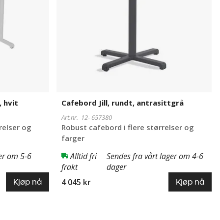
 hvit
Cafebord Jill, rundt, antrasittgrå
Art.nr. 12-
657380
relser og
Robust cafebord i flere størrelser og
farger
er om 5-6
Alltid fri
Sendes fra vårt lager om 4-6
frakt
dager
4 045 kr
Kjøp nå
Kjøp nå