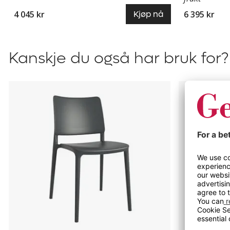
4 045 kr
6 395 kr
Kjøp nå
Kanskje du også har bruk for?
Stol
Stol
Artin
Artin
med
armlener