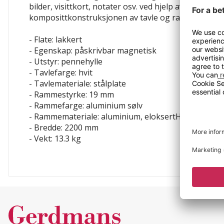
bilder, visittkort, notater osv. ved hjelp av magnet
komposittkonstruksjonen av tavle og ramme sikrer h
- Flate: lakkert
- Egenskap: påskrivbar
magnetisk
- Utstyr: pennehylle
- Tavlefarge: hvit
- Tavlemateriale: stålplate
- Rammestyrke: 19 mm
- Rammefarge: aluminium sølv
- Rammemateriale: aluminium, eloksertHøyde: 120
- Bredde: 2200 mm
- Vekt: 13.3 kg