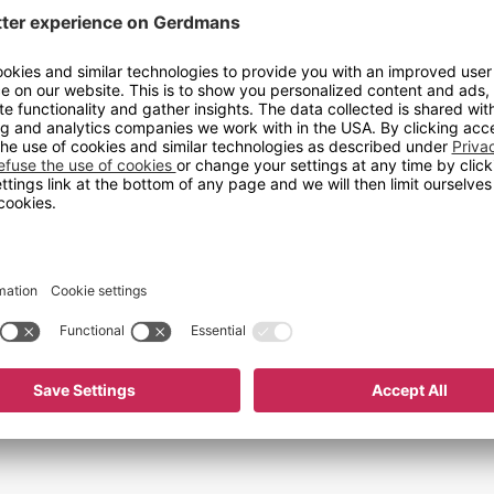
Materiale
er. Den skruemonterte
øy stabilitet.
Bredde (mm)
Høyde (mm)
Rammefarge
Rammemateriale
Utførelse
Utstyr
0 mm
Vekt
Flate
Rammetykkelse