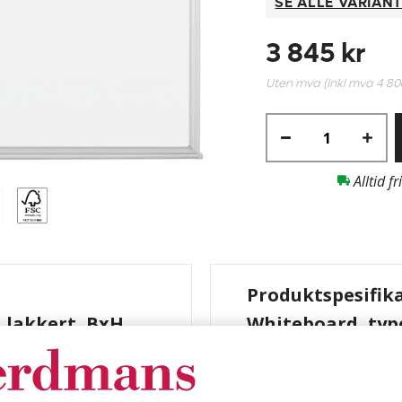
SE ALLE VARIAN
3 845 kr
Uten mva (Inkl mva
4 80
Alltid fr
Produktspesifik
, lakkert, BxH
Whiteboard, type
2200 x 1200 mm
2200 x 1200 mm.
Farge
 skrive på og feste