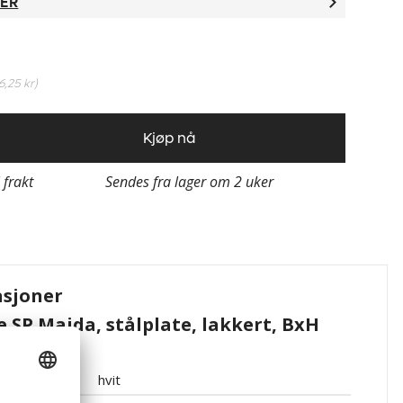
TER
6,25 kr
)
Kjøp nå
i frakt
Sendes fra lager om 2 uker
asjoner
 SP Maida, stålplate, lakkert, BxH
hvit