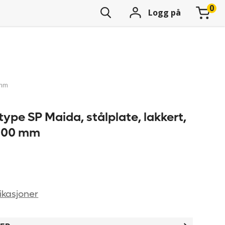
Logg på
 mm
ype SP Maida, stålplate, lakkert,
1200 mm
ikasjoner