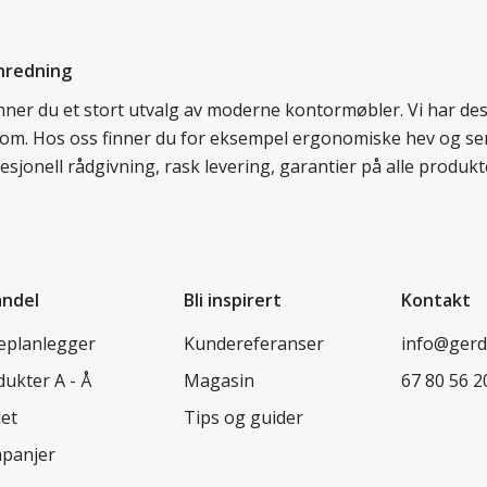
nredning
finner du et stort utvalg av moderne kontormøbler. Vi har d
llom. Hos oss finner du for eksempel ergonomiske hev og sen
esjonell rådgivning, rask levering, garantier på alle prod
andel
Bli inspirert
Kontakt
leplanlegger
Kundereferanser
info@ger
ukter A - Å
Magasin
67 80 56 2
let
Tips og guider
panjer