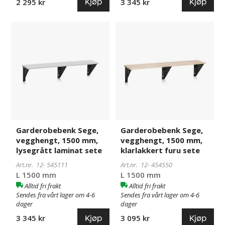
Kjøp
Kjøp
2 295 kr
3 345 kr
Garderobebenk
545111
Garderobebenk
454550
Sege,
Sege,
vegghengt,
vegghengt,
1500
1500
mm,
mm,
lysegrått
klarlakkert
laminat
furu
sete
sete
Garderobebenk Sege,
Garderobebenk Sege,
vegghengt, 1500 mm,
vegghengt, 1500 mm,
lysegrått laminat sete
klarlakkert furu sete
Art.nr. 12-
545111
Art.nr. 12-
454550
L 1500 mm
L 1500 mm
Alltid fri frakt
Alltid fri frakt
Sendes fra vårt lager om 4-6
Sendes fra vårt lager om 4-6
dager
dager
Kjøp
Kjøp
3 345 kr
3 095 kr