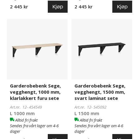
Kjøp
Kjøp
2 445 kr
2 445 kr
Garderobebenk
454549
Garderobebenk
545092
Sege,
Sege,
vegghengt,
vegghengt,
1000
1500
mm,
mm,
klarlakkert
svart
furu
laminat
sete
sete
Garderobebenk Sege,
Garderobebenk Sege,
vegghengt, 1000 mm,
vegghengt, 1500 mm,
klarlakkert furu sete
svart laminat sete
Art.nr. 12-
454549
Art.nr. 12-
545092
L 1000 mm
L 1500 mm
Alltid fri frakt
Alltid fri frakt
Sendes fra vårt lager om 4-6
Sendes fra vårt lager om 4-6
dager
dager