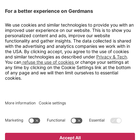
Kontakt
info@gerdmans.no
67 80 56 20
Åpningstid
Hverdager 08:00-16:00
Copyright © 2026 Gerdmans Innredninger AS. Alle priser er
eksklusive mva.
En bedrift i TAKKT-gruppen
Cookie innstillinger