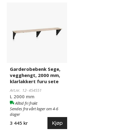
Garderobebenk
454551
Sege,
vegghengt,
2000
mm,
klarlakkert
furu
sete
Garderobebenk Sege,
vegghengt, 2000 mm,
klarlakkert furu sete
Art.nr. 12-
454551
L 2000 mm
Alltid fri frakt
Sendes fra vårt lager om 4-6
dager
Kjøp
3 445 kr