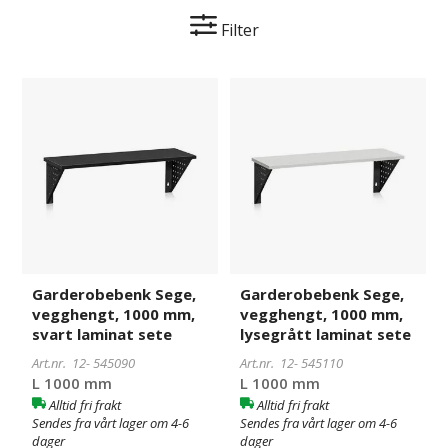
Filter
Garderobebenk
545090
Garderobebenk
545110
Sege,
Sege,
vegghengt,
vegghengt,
1000
1000
mm,
mm,
svart
lysegrått
laminat
laminat
sete
sete
Garderobebenk Sege,
Garderobebenk Sege,
vegghengt, 1000 mm,
vegghengt, 1000 mm,
svart laminat sete
lysegrått laminat sete
Art.nr. 12-
545090
Art.nr. 12-
545110
L 1000 mm
L 1000 mm
Alltid fri frakt
Alltid fri frakt
Sendes fra vårt lager om 4-6
Sendes fra vårt lager om 4-6
dager
dager