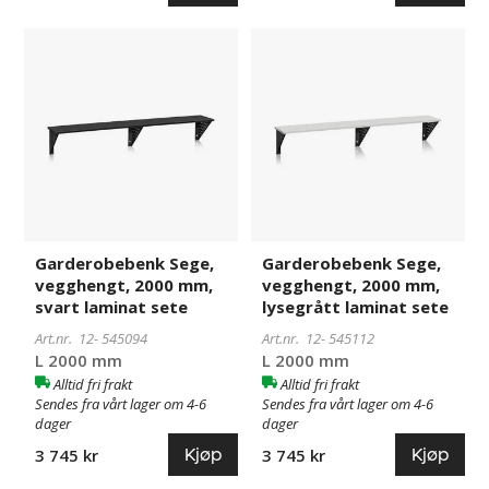
Garderobebenk
545094
Garderobebenk
545112
Sege,
Sege,
vegghengt,
vegghengt,
2000
2000
mm,
mm,
svart
lysegrått
laminat
laminat
sete
sete
Garderobebenk Sege,
Garderobebenk Sege,
vegghengt, 2000 mm,
vegghengt, 2000 mm,
svart laminat sete
lysegrått laminat sete
Art.nr. 12-
545094
Art.nr. 12-
545112
L 2000 mm
L 2000 mm
Alltid fri frakt
Alltid fri frakt
Sendes fra vårt lager om 4-6
Sendes fra vårt lager om 4-6
dager
dager
Kjøp
Kjøp
3 745 kr
3 745 kr