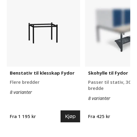
til
til
klesskap
Fydor
Fydor
Benstativ til klesskap Fydor
Skohylle til Fydor
Flere bredder
Passer til stativ, 30
bredde
8 varianter
8 varianter
Kjøp
Fra 1 195 kr
Fra 425 kr