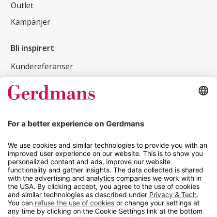
Outlet
Kampanjer
Bli inspirert
Kundereferanser
Magasin
Tips og guider
Kontakt
info@gerdmans.no
67 80 56 20
Åpningstid
Hverdager 08:00-16:00