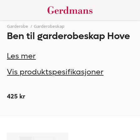
Garderobe
/
Garderobeskap
Ben til garderobeskap Hove
Les mer
Vis produktspesifikasjoner
425 kr
Ben
482549