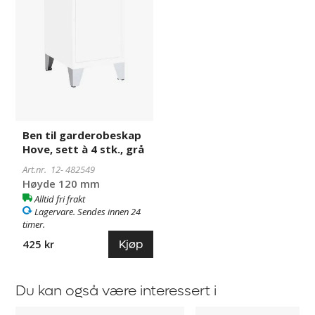
til
garderobeskap
Hove,
sett
à
4
stk.,
grå
Ben til garderobeskap
Hove, sett à 4 stk., grå
Art.nr. 12-
482549
Høyde 120 mm
Alltid fri frakt
Lagervare. Sendes innen 24
timer.
Kjøp
425 kr
Du kan også være interessert i
Benstativ
Skohylle