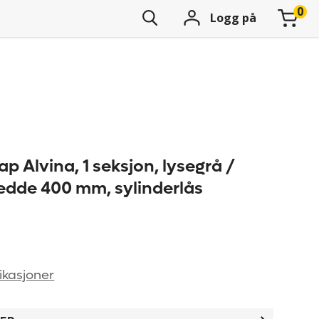
Logg på
 Alvina, 1 seksjon, lysegrå /
redde 400 mm, sylinderlås
ikasjoner