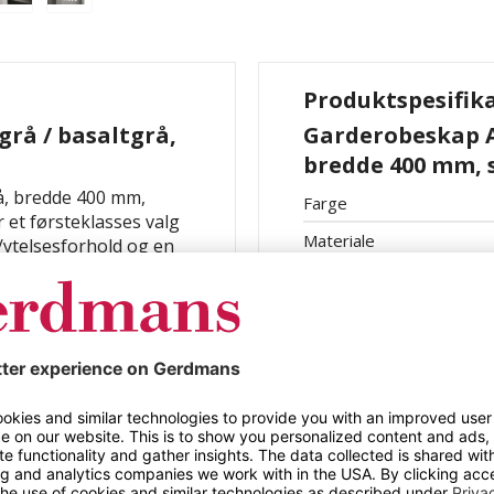
Produktspesifik
grå / basaltgrå,
Garderobeskap Al
bredde 400 mm, s
rå, bredde 400 mm,
Farge
r et førsteklasses valg
Materiale
/ytelsesforhold og en
g moderne design.
ed kroker, er Alvina
 optimal ventilasjon av
r å tilpasse skapet
sjonen går knirkefritt.