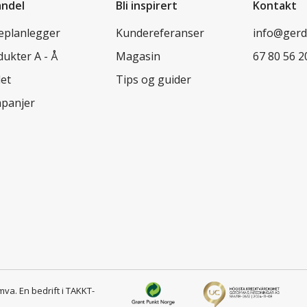
andel
Bli inspirert
Kontakt
leplanlegger
Kundereferanser
info@ger
ukter A - Å
Magasin
67 80 56 2
let
Tips og guider
panjer
 mva.
En bedrift i TAKKT-