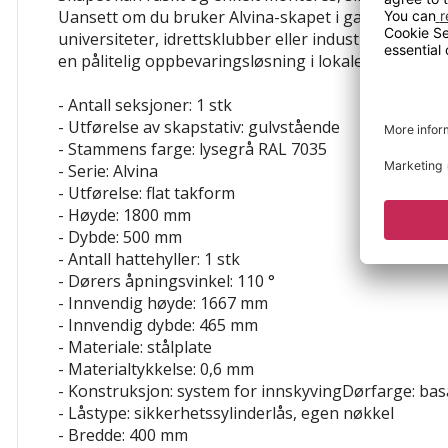
Uansett om du bruker Alvina-skapet i garderober o
universiteter, idrettsklubber eller industri- og prod
en pålitelig oppbevaringsløsning i lokalene dine.
- Antall seksjoner: 1 stk
- Utførelse av skapstativ: gulvstående
- Stammens farge: lysegrå RAL 7035
- Serie: Alvina
- Utførelse: flat takform
- Høyde: 1800 mm
- Dybde: 500 mm
- Antall hattehyller: 1 stk
- Dørers åpningsvinkel: 110 °
- Innvendig høyde: 1667 mm
- Innvendig dybde: 465 mm
- Materiale: stålplate
- Materialtykkelse: 0,6 mm
- Konstruksjon: system for innskyvingDørfarge: bas
- Låstype: sikkerhetssylinderlås, egen nøkkel
- Bredde: 400 mm