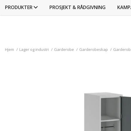
PRODUKTER
PROSJEKT & RÅDGIVNING
KAMP
Hjem
/
Lager og industri
/
Garderobe
/
Garderobeskap
/
Garderobe