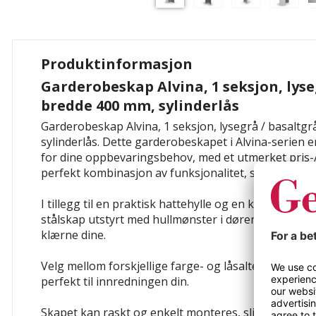
Produktinformasjon
Garderobeskap Alvina, 1 seksjon, lyse
bredde 400 mm, sylinderlås
Garderobeskap Alvina, 1 seksjon, lysegrå / basaltg
sylinderlås. Dette garderobeskapet i Alvina-serien e
for dine oppbevaringsbehov, med et utmerket pris-
perfekt kombinasjon av funksjonalitet, stabilitet o
I tillegg til en praktisk hattehylle og en klesstang m
stålskap utstyrt med hullmønster i døren for å sikre
klærne dine.
Velg mellom forskjellige farge- og låsalternativer fo
perfekt til innredningen din.
Skapet kan raskt og enkelt monteres, slik at installa