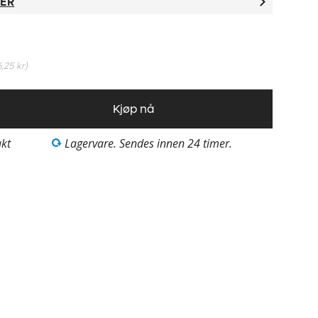
TER
6,25 kr
)
Kjøp nå
akt
Lagervare. Sendes innen 24 timer.