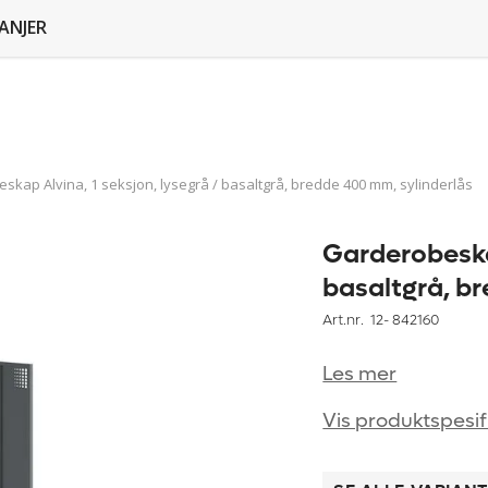
ANJER
skap Alvina, 1 seksjon, lysegrå / basaltgrå, bredde 400 mm, sylinderlås
Garderobeskap
basaltgrå, b
Art.nr. 12-
842160
Les mer
Vis produktspesif