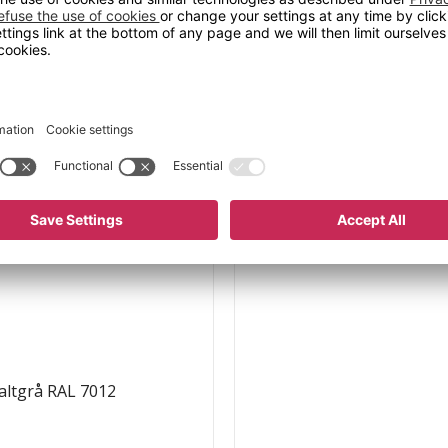
g fellesrom på
uksjonsbedrifter, er det
altgrå RAL 7012