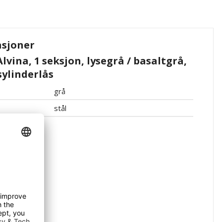
asjoner
vina, 1 seksjon, lysegrå / basaltgrå,
ylinderlås
grå
stål